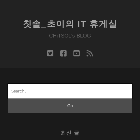
금
무
거
칫솔_초이의 IT 휴게실
웠
으
CHiTSOL's BLOG
나
즐
twitter
facebook
youtube
rss
거
움
도
많
Search
았
for:
던
갤
럭
시
노
최신 글
트