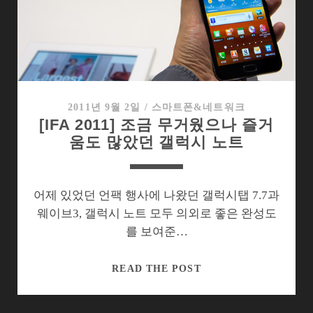
차
단,
어
디
까
지
왔
2011년 9월 2일
/
스마트폰&네트워크
[IFA 2011] 조금 무거웠으나 즐거
나?
움도 많았던 갤럭시 노트
어제 있었던 언팩 행사에 나왔던 갤럭시탭 7.7과
웨이브3, 갤럭시 노트 모두 의외로 좋은 완성도
를 보여준…
[IFA
READ THE POST
2011]
조