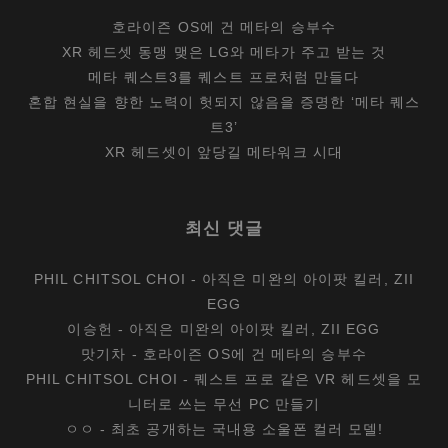
호라이즌 OS에 건 메타의 승부수
XR 헤드셋 동맹 맺은 LG와 메타가 주고 받는 것
메타 퀘스트3를 퀘스트 프로처럼 만들다
혼합 현실을 향한 노력이 헛되지 않음을 증명한 ‘메타 퀘스
트3’
XR 헤드셋이 앞당길 메타워크 시대
최신 댓글
PHIL CHITSOL CHOI
-
아직은 미완의 아이팟 킬러, ZII
EGG
이승헌
-
아직은 미완의 아이팟 킬러, ZII EGG
맛기차
-
호라이즌 OS에 건 메타의 승부수
PHIL CHITSOL CHOI
-
퀘스트 프로 같은 VR 헤드셋을 모
니터로 쓰는 무선 PC 만들기
ㅇㅇ
-
최초 공개하는 국내용 소울폰 컬러 모델!