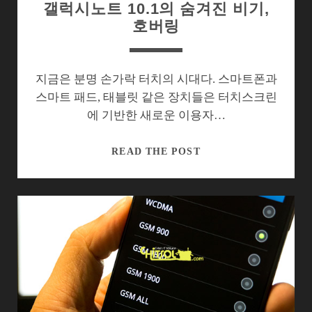
갤럭시노트 10.1의 숨겨진 비기,
호버링
지금은 분명 손가락 터치의 시대다. 스마트폰과
스마트 패드, 태블릿 같은 장치들은 터치스크린
에 기반한 새로운 이용자…
갤
READ THE POST
럭
시
노
트
10.1
의
숨
겨
진