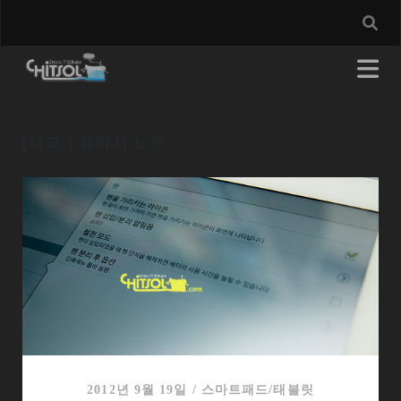
[태그:]
갤럭시 노트
2012년 9월 19일
/
스마트패드/태블릿