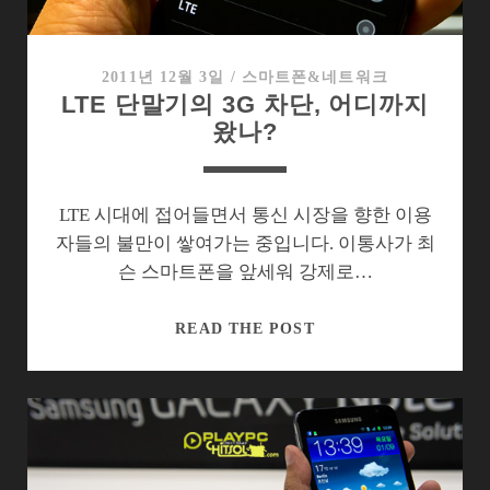
비
기,
호
2011년 12월 3일
/
스마트폰&네트워크
LTE 단말기의 3G 차단, 어디까지
버
왔나?
링
LTE 시대에 접어들면서 통신 시장을 향한 이용
자들의 불만이 쌓여가는 중입니다. 이통사가 최
슨 스마트폰을 앞세워 강제로…
LTE
READ THE POST
단
말
기
의
3G