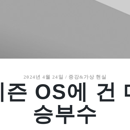
2024년 4월 24일
/
증강&가상 현실
즌 OS에 건
승부수