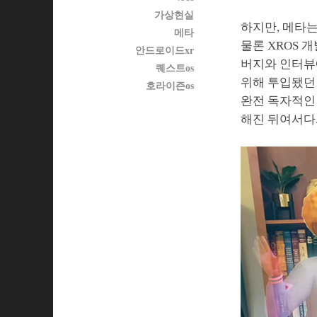
가상현실
하지만, 메타는
메타
물론 XROS 
안드로이드xr
버지와 인터뷰
퀘스트os
위해 투입됐던
호라이즌os
완전 독자적인
해진 뒤여서다