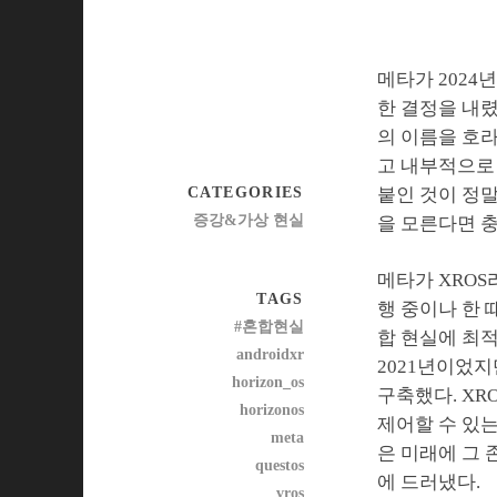
메타가 2024년
한 결정을 내
의 이름을 호라
고 내부적으로 
CATEGORIES
붙인 것이 정말
증강&가상 현실
을 모른다면 충
메타가 XROS
TAGS
행 중이나 한 
#혼합현실
합 현실에 최
androidxr
2021년이었지
horizon_os
구축했다. XR
horizonos
제어할 수 있는
meta
은 미래에 그 
questos
에 드러냈다.
vros