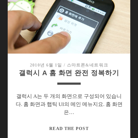
를
쓰
고
있
어
도
잘
모
르
2010년 6월 1일
/
스마트폰&네트워크
갤럭시 A 홈 화면 완전 정복하기
고
있
는
몇
갤럭시 A는 두 개의 화면으로 구성되어 있습니
가
다. 홈 화면과 햅틱 UI의 메인 메뉴지요. 홈 화면
지
은…
갤
READ THE POST
럭