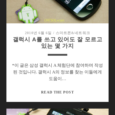
청
담
동
약
속
장
2010년 6월 6일
/
스마트폰&네트워크
갤럭시 A를 쓰고 있어도 잘 모르고
소
있는 몇 가지
에
가
기
까
*이 글은 삼성 갤럭시 A 체험단에 참여하며 작성
지…
된 것입니다. 갤럭시 A의 정보를 찾는 이들에게
도움이…
갤
READ THE POST
럭
시
A