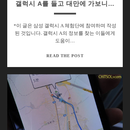
갤럭시 A를 들고 대만에 가보니…
*이 글은 삼성 갤럭시 A 체험단에 참여하며 작성
된 것입니다. 갤럭시 A의 정보를 찾는 이들에게
도움이…
갤
READ THE POST
럭
시
A
를
들
고
대
만
에
가