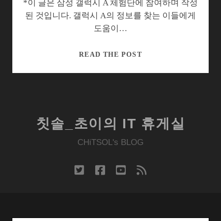
5
*이 글은 삼성 갤럭시 A 체험단에 참여하며 작성
대
된 것입니다. 갤럭시 A의 정보를 찾는 이들에게
필
도움이…
수
앱
갤
READ THE POST
럭
시
(GALAXY)
A
는
칫솔_초이의 IT 휴게실
OO
다
CHiTSOL's BLOG
twitter
facebook
youtube
rss