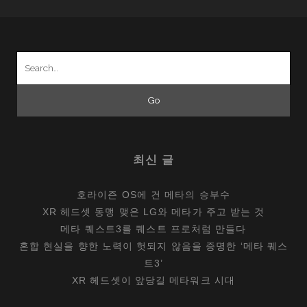
맵
5.0
Search
for:
최신 글
호라이즌 OS에 건 메타의 승부수
XR 헤드셋 동맹 맺은 LG와 메타가 주고 받는 것
메타 퀘스트3를 퀘스트 프로처럼 만들다
혼합 현실을 향한 노력이 헛되지 않음을 증명한 ‘메타 퀘스
트3’
XR 헤드셋이 앞당길 메타워크 시대