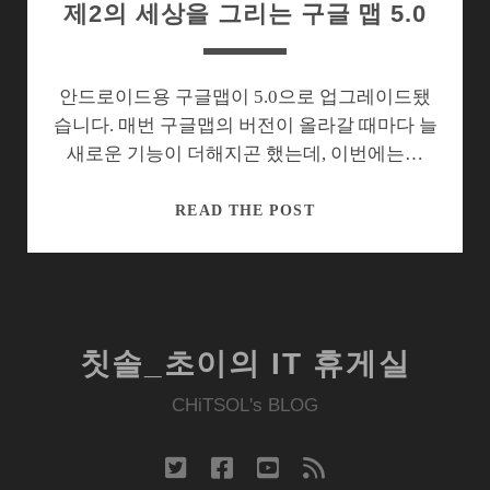
제2의 세상을 그리는 구글 맵 5.0
안드로이드용 구글맵이 5.0으로 업그레이드됐
습니다. 매번 구글맵의 버전이 올라갈 때마다 늘
새로운 기능이 더해지곤 했는데, 이번에는…
제
READ THE POST
2
의
세
상
을
칫솔_초이의 IT 휴게실
그
리
CHiTSOL's BLOG
는
구
twitter
facebook
youtube
rss
글