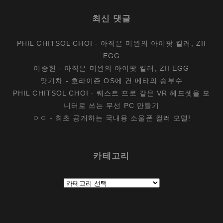
최신 댓글
PHIL CHITSOL CHOI
-
아직은 미완의 아이팟 킬러, ZII
EGG
이승헌
-
아직은 미완의 아이팟 킬러, ZII EGG
맛기차
-
호라이즌 OS에 건 메타의 승부수
PHIL CHITSOL CHOI
-
퀘스트 프로 같은 VR 헤드셋을 모
니터로 쓰는 무선 PC 만들기
ㅇㅇ
-
최초 공개하는 국내용 소울폰 컬러 모델!
카테고리
카
테
고
리