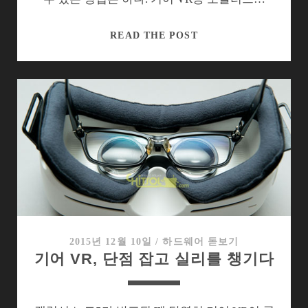
기
READ THE POST
어
VR
에
서
들
여
다
본
인
터
넷
은
2015년 12월 10일
/
하드웨어 돋보기
기어 VR, 단점 잡고 실리를 챙기다
왜
답
답