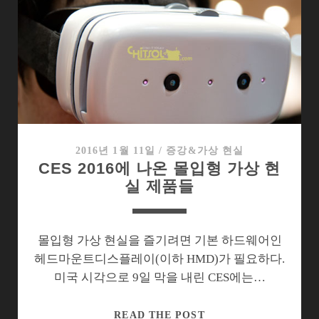
를
볼
수
있
는
장
치
들
2016년 1월 11일
/
증강&가상 현실
CES 2016에 나온 몰입형 가상 현
실 제품들
몰입형 가상 현실을 즐기려면 기본 하드웨어인
헤드마운트디스플레이(이하 HMD)가 필요하다.
미국 시각으로 9일 막을 내린 CES에는…
CES
READ THE POST