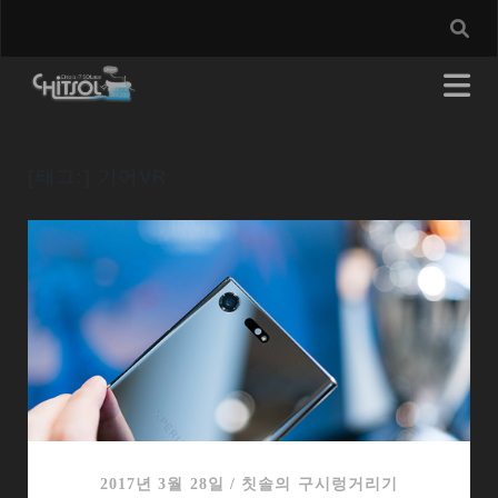
[태그:]
기어VR
2017년 3월 28일
/
칫솔의 구시렁거리기