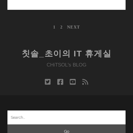
어
VR
에
글
1
2
NEXT
서
내
카
비
게
드
이
보
칫솔_초이의 IT 휴게실
션
드
CHiTSOL's BLOG
VR
앱
을
twitter
facebook
youtube
rss
다
루
는
간
Search
단
for:
한
방