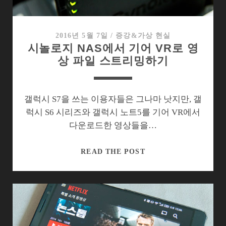
빈
곤’의
MWC
2016년 5월 7일
/
증강&가상 현실
시놀로지 NAS에서 기어 VR로 영
속
상 파일 스트리밍하기
스
마
트
폰
갤럭시 S7을 쓰는 이용자들은 그나마 낫지만, 갤
럭시 S6 시리즈와 갤럭시 노트5를 기어 VR에서
다운로드한 영상들을…
시
READ THE POST
놀
로
지
NAS
에