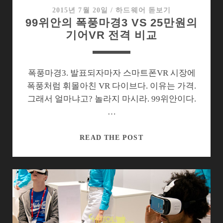
전
2015년 7월 20일
/
하드웨어 돋보기
99위안의 폭풍마경3 VS 25만원의
기어VR 전격 비교
폭풍마경3. 발표되자마자 스마트폰VR 시장에
폭풍처럼 휘몰아친 VR 다이브다. 이유는 가격.
그래서 얼마냐고? 놀라지 마시라. 99위안이다.
…
99
READ THE POST
위
안
의
폭
풍
마