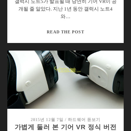
했
갤럭시 노트5가 발표될 때 당연히 기어 VR이 공
을
개될 줄 알았다. 지난 1년 동안 갤럭시 노트4
까?
와…
기
READ THE POST
어
VR,
단
점
잡
고
실
리
를
챙
기
다
2015년 12월 7일
/
하드웨어 돋보기
가볍게 둘러 본 기어 VR 정식 버전