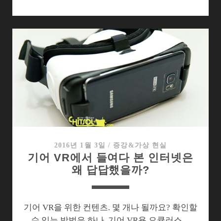
2016
에
나
온
몰
입
형
가
상
현
실
제
2016년 1월 3일
/
증강&가상 현실
기어 VR에서 들여다 본 인터넷은
품
왜 답답했을까?
들
기어 VR을 위한 컨텐츠. 몇 개나 될까요? 확인할
수 있는 방법은 하나. 기어 VR용 오큘러스…