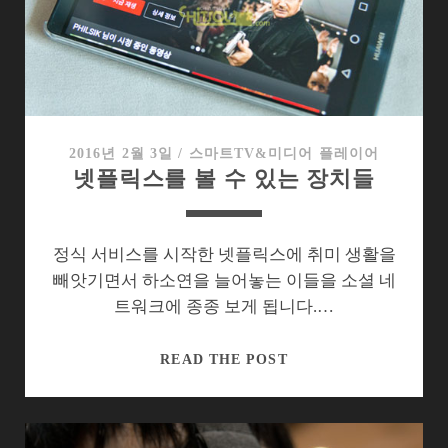
서
기
어
VR
로
영
상
2016년 2월 3일
/
스마트TV&미디어 플레이어
넷플릭스를 볼 수 있는 장치들
파
일
스
트
정식 서비스를 시작한 넷플릭스에 취미 생활을
리
빼앗기면서 하소연을 늘어놓는 이들을 소셜 네
밍
트워크에 종종 보게 됩니다.…
하
기
넷
READ THE POST
플
릭
스