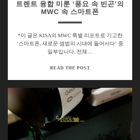
트렌트 융합 미룬 ‘풍요 속 빈곤’의
MWC 속 스마트폰
*이 글은 KISA의 MWC 특별 리포트로 기고한
‘스마트폰, 새로운 셈법의 시대에 들어서다’ 중
일부입니다. 전체…
트
READ THE POST
렌
트
융
합
미
룬
‘풍
요
속