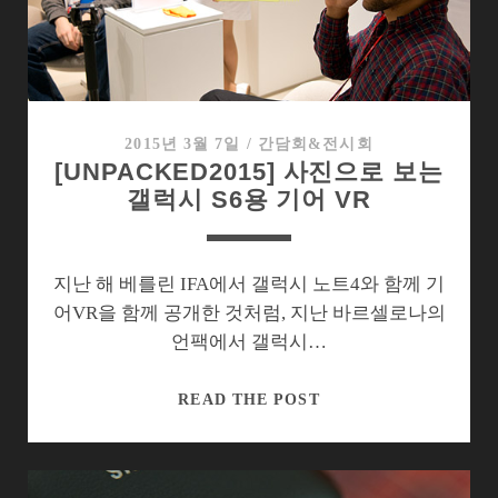
경
3
VS
25
만
원
2015년 3월 7일
/
간담회&전시회
[UNPACKED2015] 사진으로 보는
의
갤럭시 S6용 기어 VR
기
어
VR
전
지난 해 베를린 IFA에서 갤럭시 노트4와 함께 기
격
어VR을 함께 공개한 것처럼, 지난 바르셀로나의
비
언팩에서 갤럭시…
교
[UNPACKED2015]
READ THE POST
사
진
으