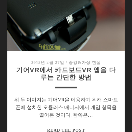
로
보
는
갤
럭
시
S6
용
기
2015년 2월 27일
/
증강&가상 현실
기어VR에서 카드보드VR 앱을 다
어
루는 간단한 방법
VR
위 두 이미지는 기어VR을 이용하기 위해 스마트
폰에 설치한 오큘러스 매니저에서 게임 항목을
열어본 것이다. 한쪽은…
기
READ THE POST