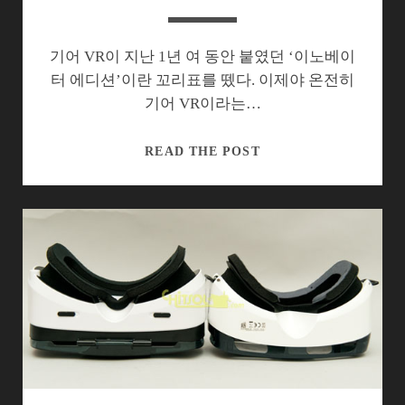
기어 VR이 지난 1년 여 동안 붙였던 ‘이노베이
터 에디션’이란 꼬리표를 뗐다. 이제야 온전히
기어 VR이라는…
가
READ THE POST
볍
게
둘
러
본
기
어
VR
정
식
버