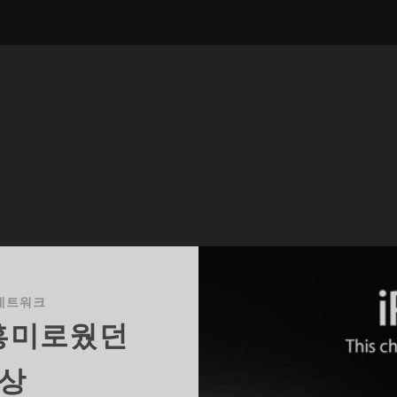
네트워크
흥미로웠던
단상