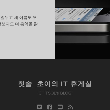
 앞두고 새 이름도 오
전보다도 더 홍역을 앓
아
이
폰
키
노
트
칫솔_초이의 IT 휴게실
의
흥
CHiTSOL's BLOG
미
로
twitter
facebook
youtube
rss