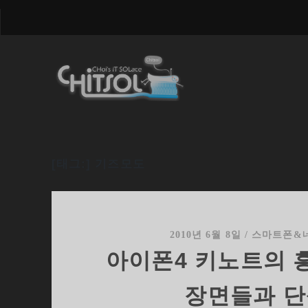
[태그:]
기즈모도
2010년 6월 8일
/
스마트폰&
아이폰4 키노트의 
장면들과 