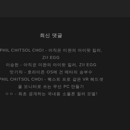
최신 댓글
PHIL CHITSOL CHOI
-
아직은 미완의 아이팟 킬러,
ZII EGG
이승헌
-
아직은 미완의 아이팟 킬러, ZII EGG
맛기차
-
호라이즌 OS에 건 메타의 승부수
PHIL CHITSOL CHOI
-
퀘스트 프로 같은 VR 헤드셋
을 모니터로 쓰는 무선 PC 만들기
ㅇㅇ
-
최초 공개하는 국내용 소울폰 컬러 모델!