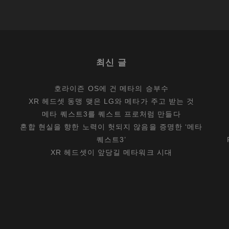
웠
던
장
면
들
최신 글
과
단
호라이즌 OS에 건 메타의 승부수
상
XR 헤드셋 동맹 맺은 LG와 메타가 주고 받는 것
메타 퀘스트3를 퀘스트 프로처럼 만들다
혼합 현실을 향한 노력이 헛되지 않음을 증명한 ‘메타
퀘스트3’
XR 헤드셋이 앞당길 메타워크 시대