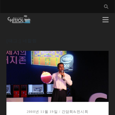
[태그:]
네할렘
2008년 11월 19일
/
간담회&전시회