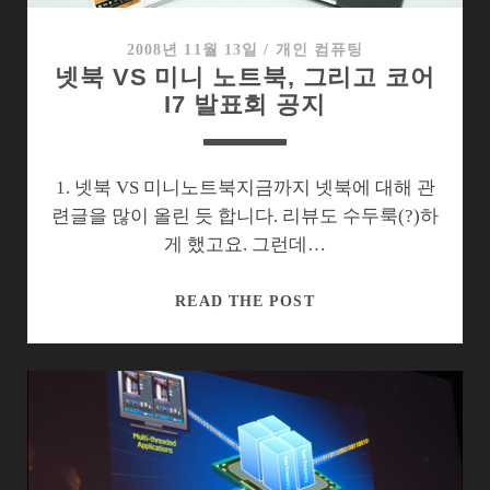
런
칭
2008년 11월 13일
/
개인 컴퓨팅
넷북 VS 미니 노트북, 그리고 코어
쇼
I7 발표회 공지
1. 넷북 VS 미니노트북지금까지 넷북에 대해 관
련글을 많이 올린 듯 합니다. 리뷰도 수두룩(?)하
게 했고요. 그런데…
넷
READ THE POST
북
VS
미
니
노
트