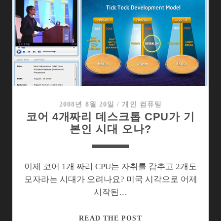
는
인
텔
차
세
대
CPU
아
키
2008년 8월 20일
/
개인 컴퓨팅
코어 4개짜리 데스크톱 CPU가 기
텍
본인 시대 오나?
처
이제 코어 1개 짜리 CPU는 자취를 감추고 2개도
모자라는 시대가 오려나요? 미국 시각으로 어제
시작된…
코
READ THE POST