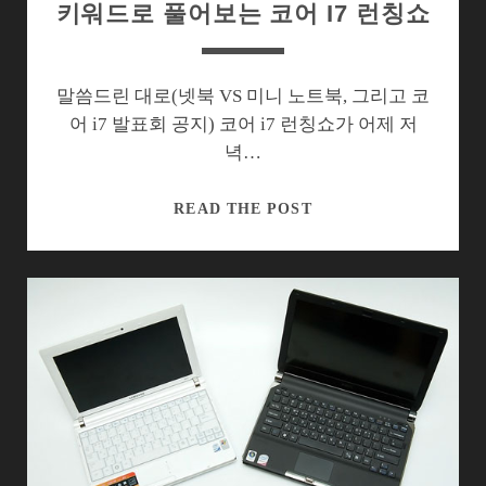
키워드로 풀어보는 코어 I7 런칭쇼
말씀드린 대로(넷북 VS 미니 노트북, 그리고 코
어 i7 발표회 공지) 코어 i7 런칭쇼가 어제 저
녁…
키
READ THE POST
워
드
로
풀
어
보
는
코
어
I7