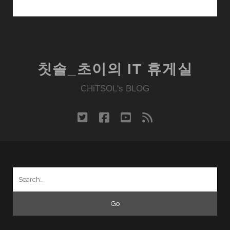
어
4
개
짜
리
칫솔_초이의 IT 휴게실
데
스
CHiTSOL's BLOG
크
톱
twitter
facebook
youtube
rss
CPU
가
기
본
Search
인
for:
시
대
오
나?