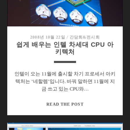
북,
그
리
고
코
어
2008년 10월 22일
/
간담회&전시회
쉽게 배우는 인텔 차세대 CPU 아
I7
키텍처
발
표
회
공
인텔이 오는 11월에 출시할 차기 프로세서 아키
지
텍처는 ‘네할렘’입니다. 바꿔 말하면 11월에 지
금 쓰고 있는 CPU와…
쉽
READ THE POST
게
배
우