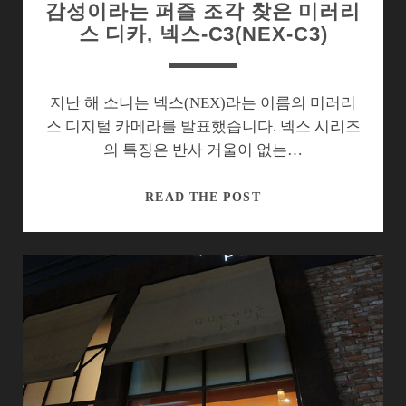
감성이라는 퍼즐 조각 찾은 미러리
스 디카, 넥스-C3(NEX-C3)
지난 해 소니는 넥스(NEX)라는 이름의 미러리
스 디지털 카메라를 발표했습니다. 넥스 시리즈
의 특징은 반사 거울이 없는…
감
READ THE POST
성
이
라
는
퍼
즐
조
각
찾