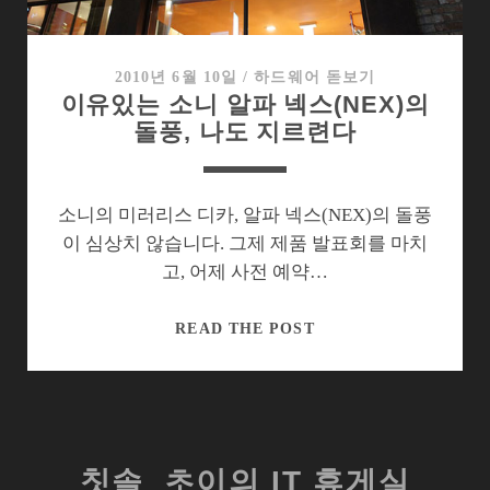
은
미
러
2010년 6월 10일
/
하드웨어 돋보기
이유있는 소니 알파 넥스(NEX)의
리
돌풍, 나도 지르련다
스
디
카,
넥
소니의 미러리스 디카, 알파 넥스(NEX)의 돌풍
스-
이 심상치 않습니다. 그제 제품 발표회를 마치
C3(NEX-
고, 어제 사전 예약…
C3)
이
READ THE POST
유
있
는
소
니
칫솔_초이의 IT 휴게실