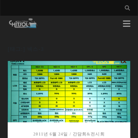
[태그:]
넥스-3
2011년 6월 24일
/
간담회&전시회