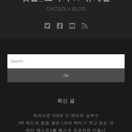
알
파
CHiTSOL's BLOG
넥
스
twitter
facebook
youtube
rss
(NEX)
의
돌
풍,
Search
나
for:
도
지
르
련
다
최신 글
호라이즌 OS에 건 메타의 승부수
XR 헤드셋 동맹 맺은 LG와 메타가 주고 받는 것
메타 퀘스트3를 퀘스트 프로처럼 만들다