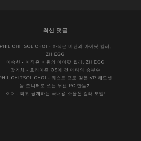
최신 댓글
PHIL CHITSOL CHOI
-
아직은 미완의 아이팟 킬러,
ZII EGG
이승헌
-
아직은 미완의 아이팟 킬러, ZII EGG
맛기차
-
호라이즌 OS에 건 메타의 승부수
PHIL CHITSOL CHOI
-
퀘스트 프로 같은 VR 헤드셋
을 모니터로 쓰는 무선 PC 만들기
ㅇㅇ
-
최초 공개하는 국내용 소울폰 컬러 모델!