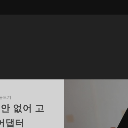
돋보기
대안 없어 고
어댑터