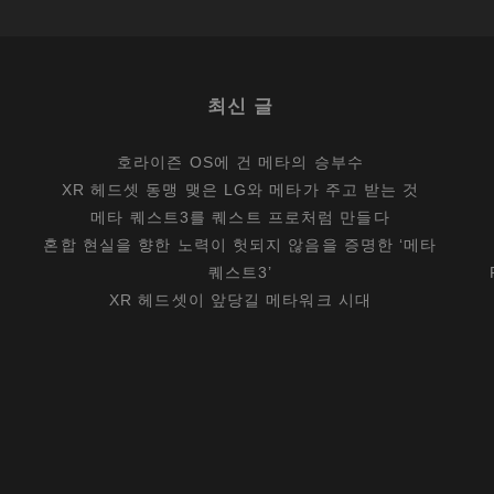
스
트
어
최신 글
댑
터
호라이즌 OS에 건 메타의 승부수
XR 헤드셋 동맹 맺은 LG와 메타가 주고 받는 것
메타 퀘스트3를 퀘스트 프로처럼 만들다
혼합 현실을 향한 노력이 헛되지 않음을 증명한 ‘메타
퀘스트3’
XR 헤드셋이 앞당길 메타워크 시대