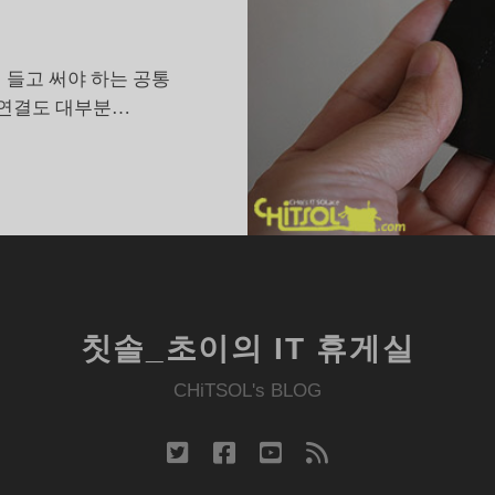
 들고 써야 하는 공통
 연결도 대부분…
넷
기
어
TV3000,
대
안
없
칫솔_초이의 IT 휴게실
어
고
CHiTSOL's BLOG
른
미
twitter
facebook
youtube
rss
라
캐