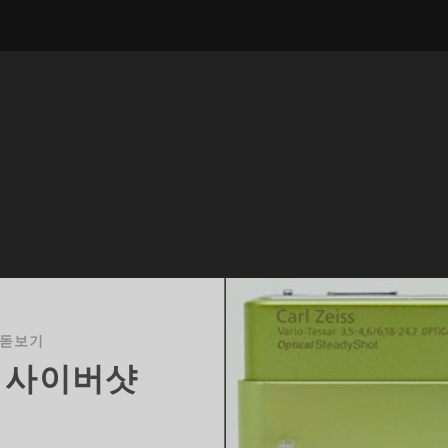
 돋보기
니 사이버샷