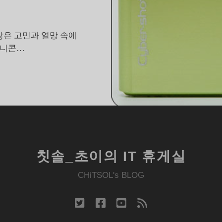
 많은 고민과 열망 속에
 니콘…
똑
딱
이
고
찰
소
칫솔_초이의 IT 휴게실
니
사
CHiTSOL's BLOG
이
버
twitter
facebook
youtube
rss
샷
77