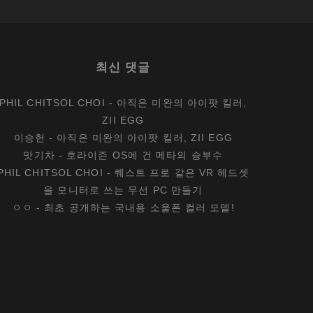
최신 댓글
PHIL CHITSOL CHOI
-
아직은 미완의 아이팟 킬러,
ZII EGG
이승헌
-
아직은 미완의 아이팟 킬러, ZII EGG
맛기차
-
호라이즌 OS에 건 메타의 승부수
PHIL CHITSOL CHOI
-
퀘스트 프로 같은 VR 헤드셋
을 모니터로 쓰는 무선 PC 만들기
ㅇㅇ
-
최초 공개하는 국내용 소울폰 컬러 모델!