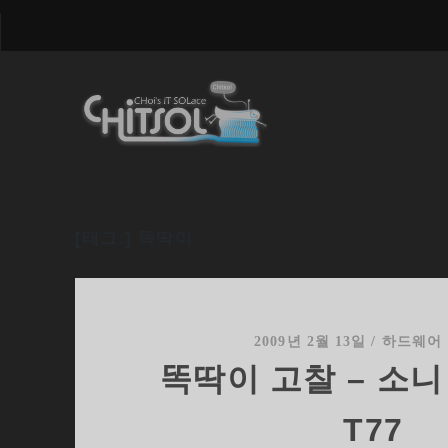
[태그:]
똑딱이
2009년 2월 13일
/
하드웨어
똑딱이 고찰 – 소
T77