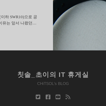
이하 SWR10)으로 공
 이유는 앞서 나왔던…
웨
어
러
블
을
우
려
칫솔_초이의 IT 휴게실
내
는
CHiTSOL's BLOG
방
법
twitter
facebook
youtube
rss
잊
은