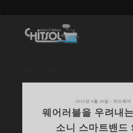
[태그:]
라이프로드
2014년 6월 20일
/
하드웨어
웨어러블을 우려내는
소니 스마트밴드 