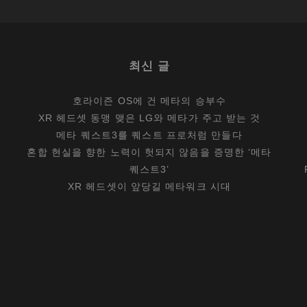
소
니
스
최신 글
마
트
호라이즌 OS에 건 메타의 승부수
밴
XR 헤드셋 동맹 맺은 LG와 메타가 주고 받는 것
드
메타 퀘스트3를 퀘스트 프로처럼 만들다
WR10
혼합 현실을 향한 노력이 헛되지 않음을 증명한 ‘메타
퀘스트3’
XR 헤드셋이 앞당길 메타워크 시대