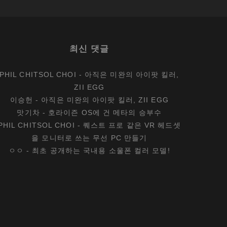
최신 댓글
PHIL CHITSOL CHOI
-
아직은 미완의 아이팟 킬러,
ZII EGG
이승헌
-
아직은 미완의 아이팟 킬러, ZII EGG
맛기차
-
호라이즌 OS에 건 메타의 승부수
PHIL CHITSOL CHOI
-
퀘스트 프로 같은 VR 헤드셋
을 모니터로 쓰는 무선 PC 만들기
ㅇㅇ
-
최초 공개하는 국내용 소울폰 컬러 모델!