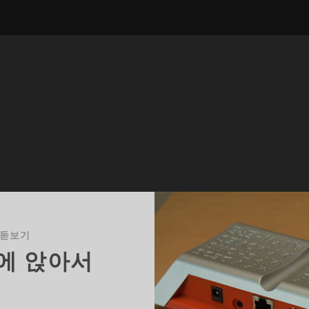
 돋보기
에 앉아서