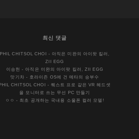
최신 댓글
PHIL CHITSOL CHOI
-
아직은 미완의 아이팟 킬러,
ZII EGG
이승헌
-
아직은 미완의 아이팟 킬러, ZII EGG
맛기차
-
호라이즌 OS에 건 메타의 승부수
PHIL CHITSOL CHOI
-
퀘스트 프로 같은 VR 헤드셋
을 모니터로 쓰는 무선 PC 만들기
ㅇㅇ
-
최초 공개하는 국내용 소울폰 컬러 모델!