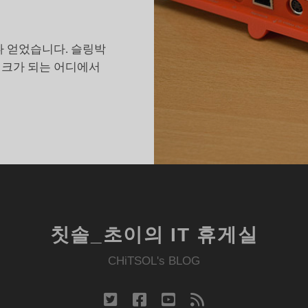
나 얻었습니다. 슬링박
워크가 되는 어디에서
슬
링
박
스
로
화
장
칫솔_초이의 IT 휴게실
실
에
CHiTSOL's BLOG
앉
아
twitter
facebook
youtube
rss