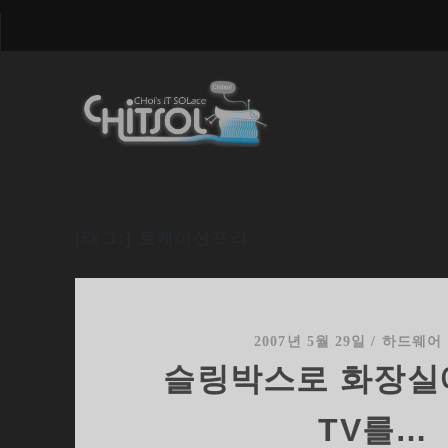
[태그:]
로케이션프리
2007년 5월 29일
/
하드웨어
슬링박스로 화장실
TV를…