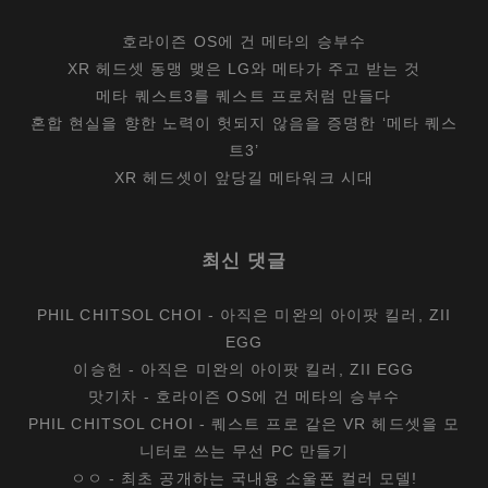
호라이즌 OS에 건 메타의 승부수
XR 헤드셋 동맹 맺은 LG와 메타가 주고 받는 것
메타 퀘스트3를 퀘스트 프로처럼 만들다
혼합 현실을 향한 노력이 헛되지 않음을 증명한 ‘메타 퀘스
트3’
XR 헤드셋이 앞당길 메타워크 시대
최신 댓글
PHIL CHITSOL CHOI
-
아직은 미완의 아이팟 킬러, ZII
EGG
이승헌
-
아직은 미완의 아이팟 킬러, ZII EGG
맛기차
-
호라이즌 OS에 건 메타의 승부수
PHIL CHITSOL CHOI
-
퀘스트 프로 같은 VR 헤드셋을 모
니터로 쓰는 무선 PC 만들기
ㅇㅇ
-
최초 공개하는 국내용 소울폰 컬러 모델!