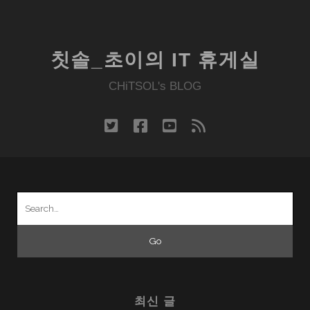
을
벗
지
칫솔_초이의 IT 휴게실
못
한
CHiTSOL's BLOG
오
픈
twitter
facebook
youtube
rss
마
루
Search
for:
최신 글