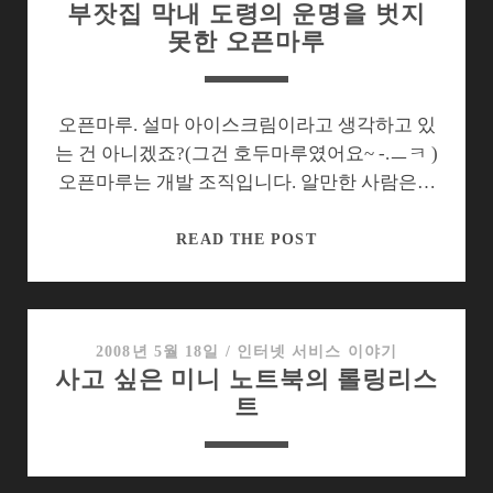
부잣집 막내 도령의 운명을 벗지
못한 오픈마루
오픈마루. 설마 아이스크림이라고 생각하고 있
는 건 아니겠죠?(그건 호두마루였어요~ -.ㅡㅋ )
오픈마루는 개발 조직입니다. 알만한 사람은…
부
READ THE POST
잣
집
막
내
2008년 5월 18일
/
인터넷 서비스 이야기
사고 싶은 미니 노트북의 롤링리스
도
트
령
의
운
명