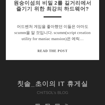
원숭이섬의 비밀 2를 길거리에서
즐기기 위한 최강의 하드웨어?
어드벤처 게임을 좋아했던 이들은 아마도
scumm을 알 것입니다. scumm(script creation
utility for maniac mansion)은 에릭…
원
READ THE POST
숭
이
섬
의
비
칫솔_초이의 IT 휴게실
밀
2
CHiTSOL's BLOG
를
길