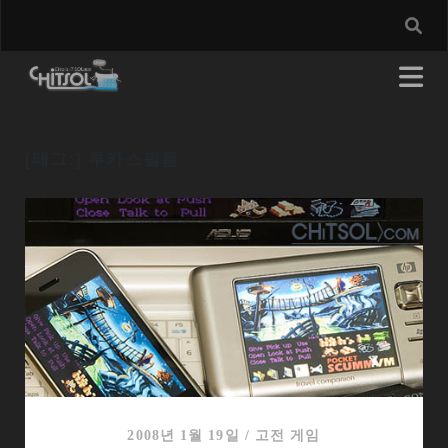
[태그:]
루카스필름
2008년 1월 19일
/
고전 게임