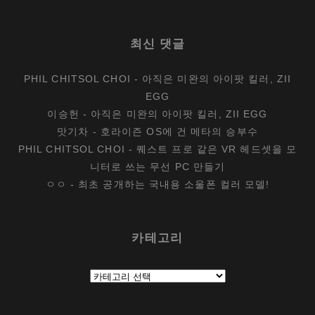
최신 댓글
PHIL CHITSOL CHOI
-
아직은 미완의 아이팟 킬러, ZII
EGG
이승헌
-
아직은 미완의 아이팟 킬러, ZII EGG
맛기차
-
호라이즌 OS에 건 메타의 승부수
PHIL CHITSOL CHOI
-
퀘스트 프로 같은 VR 헤드셋을 모
니터로 쓰는 무선 PC 만들기
ㅇㅇ
-
최초 공개하는 국내용 소울폰 컬러 모델!
카테고리
카
테
고