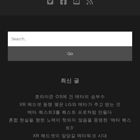
twitter
facebook
youtube
rss
거
리
에
서
Search
즐
for:
기
기
위
한
최
최신 글
강
의
호라이즌 OS에 건 메타의 승부수
하
XR 헤드셋 동맹 맺은 LG와 메타가 주고 받는 것
드
메타 퀘스트3를 퀘스트 프로처럼 만들다
웨
혼합 현실을 향한 노력이 헛되지 않음을 증명한 ‘메타 퀘스
어?
트3’
XR 헤드셋이 앞당길 메타워크 시대