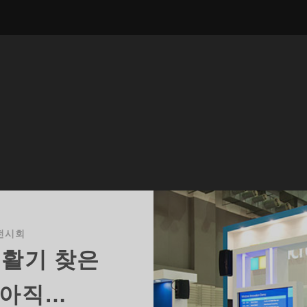
전시회
 활기 찾은
 아직…