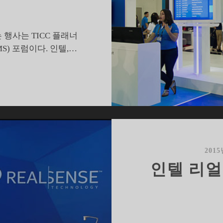
행사는 TICC 플래너
) 포럼이다. 인텔,…
컴
퓨
텍
스
015
에
서
201
활
인텔 리얼
기
찾
은
윈
도