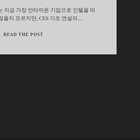
는 지금 가장 안타까운 기업으로 인텔을 떠
많을지 모르지만, CES 기조 연설의…
인
READ THE POST
텔
리
얼
센
스
의
재
발
견
과
큐
리
의