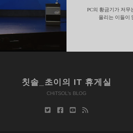
0,
PC의 황금기가 저무
진
올리는 이들이 
짜
는
아
직…
칫솔_초이의 IT 휴게실
CHiTSOL's BLOG
twitter
facebook
youtube
rss