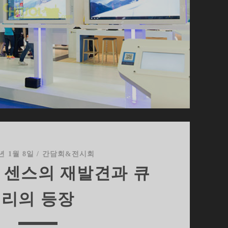
5년 1월 8일
/
간담회&전시회
 센스의 재발견과 큐
리의 등장