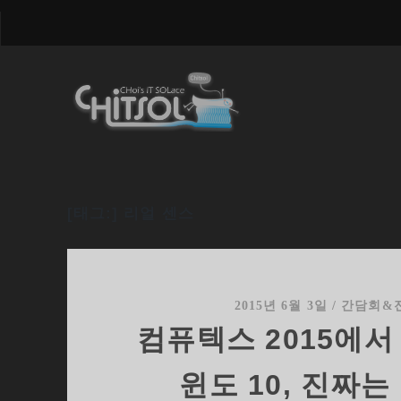
[태그:]
리얼 센스
2015년 6월 3일
/
간담회&
컴퓨텍스 2015에서
윈도 10, 진짜는