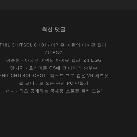
최신 댓글
PHIL CHITSOL CHOI
-
아직은 미완의 아이팟 킬러,
ZII EGG
이승헌
-
아직은 미완의 아이팟 킬러, ZII EGG
맛기차
-
호라이즌 OS에 건 메타의 승부수
PHIL CHITSOL CHOI
-
퀘스트 프로 같은 VR 헤드셋
을 모니터로 쓰는 무선 PC 만들기
ㅇㅇ
-
최초 공개하는 국내용 소울폰 컬러 모델!