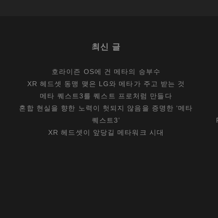
나
타
난
최신 글
이
유
호라이즌 OS에 건 메타의 승부수
?
XR 헤드셋 동맹 맺은 LG와 메타가 주고 받는 것
메타 퀘스트3를 퀘스트 프로처럼 만들다
혼합 현실을 향한 노력이 헛되지 않음을 증명한 ‘메타
퀘스트3’
XR 헤드셋이 앞당길 메타워크 시대