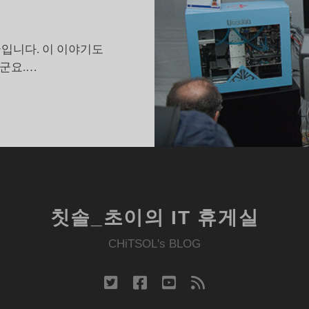
글입니다. 이 이야기도
군요.…
뉴
욕
P
행
사
장
에
칫솔_초이의 IT 휴게실
마
스
CHiTSOL's BLOG
터
치
twitter
facebook
youtube
rss
프
가