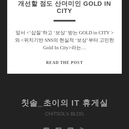
개선할 점도 산더미인 GOLD IN
CITY
앞서 <‘삽질’하고 ‘보상’ 받는 GOLD in CITY >
와 <위치기반 SNS의 현실적 ‘보상’부터 고민한
Gold In City>라는…
개
READ THE POST
선
할
점
도
산
칫솔_초이의 IT 휴게실
더
미
CHiTSOL's BLOG
인
GOLD