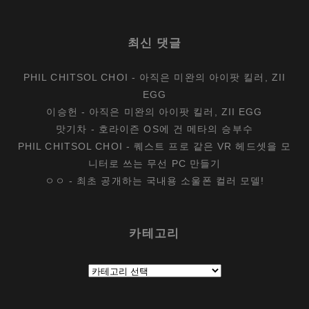
최신 댓글
PHIL CHITSOL CHOI
-
아직은 미완의 아이팟 킬러, ZII
EGG
이승헌
-
아직은 미완의 아이팟 킬러, ZII EGG
맛기차
-
호라이즌 OS에 건 메타의 승부수
PHIL CHITSOL CHOI
-
퀘스트 프로 같은 VR 헤드셋을 모
니터로 쓰는 무선 PC 만들기
ㅇㅇ
-
최초 공개하는 국내용 소울폰 컬러 모델!
카테고리
카
테
고