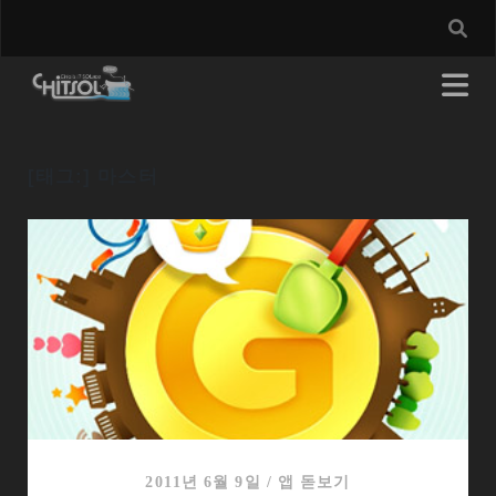
[태그:]
마스터
2011년 6월 9일
/
앱 돋보기