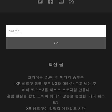
twitter
facebook
youtube
rss
IN
CITY
Search
for:
최신 글
호라이즌 OS에 건 메타의 승부수
XR 헤드셋 동맹 맺은 LG와 메타가 주고 받는 것
메타 퀘스트3를 퀘스트 프로처럼 만들다
혼합 현실을 향한 노력이 헛되지 않음을 증명한 ‘메타 퀘스
트3’
XR 헤드셋이 앞당길 메타워크 시대