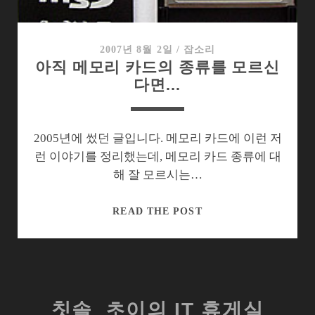
크
익
스
2007년 8월 2일
/
잡소리
아직 메모리 카드의 종류를 모르신
트
다면…
림
프
로
2005년에 썼던 글입니다. 메모리 카드에 이런 저
런 이야기를 정리했는데, 메모리 카드 종류에 대
해 잘 모르시는…
아
READ THE POST
직
메
모
리
카
칫솔_초이의 IT 휴게실