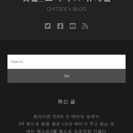
드
의
CHiTSOL's BLOG
종
류
twitter
facebook
youtube
rss
를
모
르
신
Search
다
for:
면…
최신 글
호라이즌 OS에 건 메타의 승부수
XR 헤드셋 동맹 맺은 LG와 메타가 주고 받는 것
메타 퀘스트3를 퀘스트 프로처럼 만들다