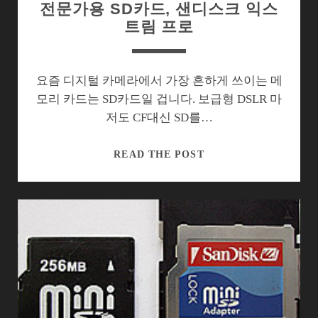
전문가용 SD카드, 샌디스크 익스
트림 프로
요즘 디지털 카메라에서 가장 흔하게 쓰이는 메
모리 카드는 SD카드일 겁니다. 보급형 DSLR 마
저도 CF대신 SD를…
전
READ THE POST
문
가
용
SD
카
드,
샌
디
스