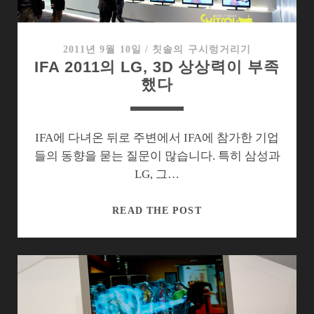
트
2011년 9월 10일
/
칫솔의 구시렁거리기
IFA 2011의 LG, 3D 상상력이 부족
했다
IFA에 다녀온 뒤로 주변에서 IFA에 참가한 기업
들의 동향을 묻는 질문이 많습니다. 특히 삼성과
LG, 그…
IFA
READ THE POST
2011
의
LG,
3D
상