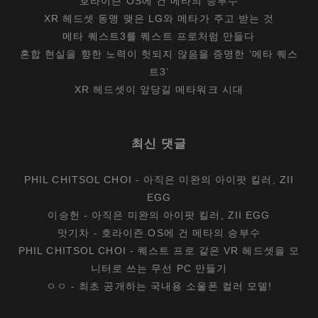
호라이즌 OS에 건 메타의 승부수
XR 헤드셋 동맹 맺은 LG와 메타가 주고 받는 것
메타 퀘스트3를 퀘스트 프로처럼 만들다
혼합 현실을 향한 노력이 헛되지 않음을 증명한 ‘메타 퀘스
트3’
XR 헤드셋이 앞당길 메타워크 시대
최신 댓글
PHIL CHITSOL CHOI
-
아직은 미완의 아이팟 킬러, ZII
EGG
이승헌
-
아직은 미완의 아이팟 킬러, ZII EGG
맛기차
-
호라이즌 OS에 건 메타의 승부수
PHIL CHITSOL CHOI
-
퀘스트 프로 같은 VR 헤드셋을 모
니터로 쓰는 무선 PC 만들기
ㅇㅇ
-
최초 공개하는 국내용 소울폰 컬러 모델!