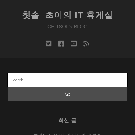
와
도
칫솔_초이의 IT 휴게실
시
바
CHiTSOL's BLOG
의
무
twitter
facebook
youtube
rss
안
경
3D
노
Search
트
for:
북
을
보
면
서..
최신 글