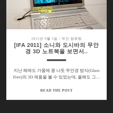
상
력
이
부
족
했
다
2011년 9월 5일
/
개인 컴퓨팅
[IFA 2011] 소니와 도시바의 무안
경 3D 노트북을 보면서..
지난 해에도 가뭄에 콩 나듯 무안경 방식(Glass
Free)의 3D 제품을 볼 수 있었는데, 올해도 그…
[IFA
READ THE POST
2011]
소
니