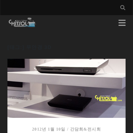
[태그:]
무안경 3D
2012년 1월 10일
/
간담회&전시회