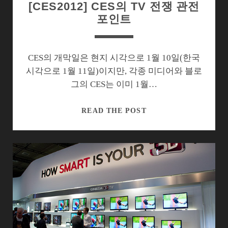
[CES2012] CES의 TV 전쟁 관전
포인트
CES의 개막일은 현지 시각으로 1월 10일(한국
시각으로 1월 11일)이지만, 각종 미디어와 블로
그의 CES는 이미 1월…
[CES2012]
READ THE POST
CES
의
TV
전
쟁
관
전
포
인