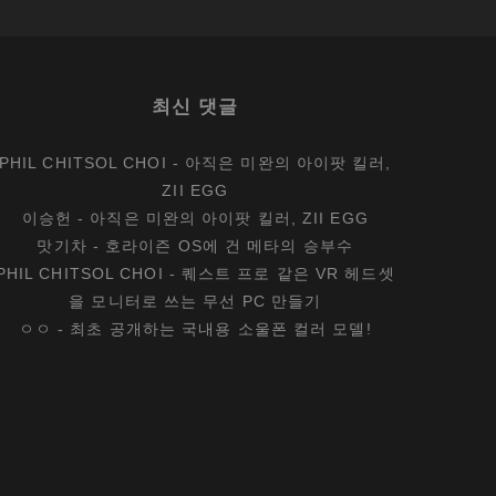
최신 댓글
PHIL CHITSOL CHOI
-
아직은 미완의 아이팟 킬러,
ZII EGG
이승헌
-
아직은 미완의 아이팟 킬러, ZII EGG
맛기차
-
호라이즌 OS에 건 메타의 승부수
PHIL CHITSOL CHOI
-
퀘스트 프로 같은 VR 헤드셋
을 모니터로 쓰는 무선 PC 만들기
ㅇㅇ
-
최초 공개하는 국내용 소울폰 컬러 모델!