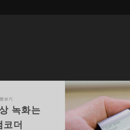
 돋보기
영상 녹화는
 캠코더