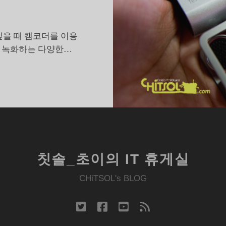
싶을 때 캠코더를 이용
을 녹화하는 다양한…
소
니
DR-
V1,
영
상
녹
칫솔_초이의 IT 휴게실
화
는
CHiTSOL's BLOG
덤’인
보
twitter
facebook
youtube
rss
이
스