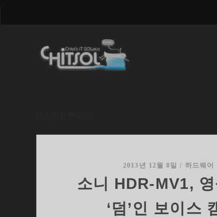
[태그:]
뮤직캠
2013년 12월 8일
/
하드웨어
소니 HDR-MV1, 
‘덤’인 보이스