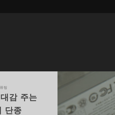
컴퓨팅
기대감 주는
의 단종