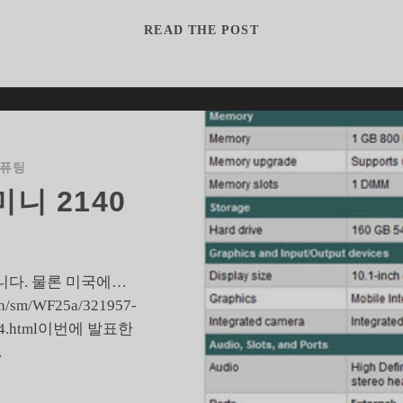
미
HP
READ THE POST
니
미
140
니
의
2140,
단
국
종
내
에
컴퓨팅
서
니 2140
몰
래
팔
고
습니다. 물론 미국에…
있
en/sm/WF25a/321957-
다?
2994.html이번에 발표한
…
괜