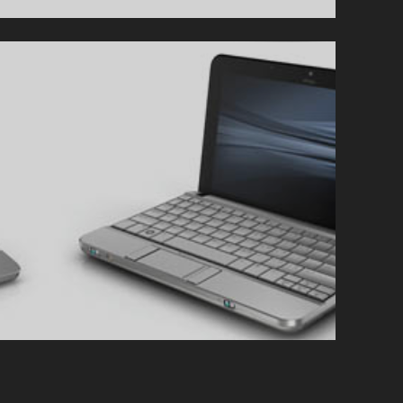
으
로
비
교
하
는
HP
미
니
1000
VS
미
니
2133