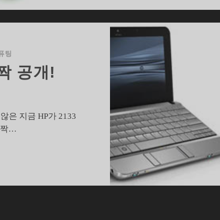
퓨팅
깜짝 공개!
않은 지금 HP가 2133
깜짝…
P
미
니
140
깜
짝