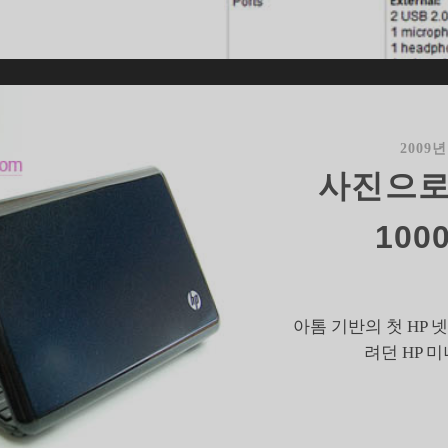
찮
은
제
원
의
P
2009년
미
사진으로
니
140
100
아톰 기반의 첫 HP 
려던 HP 