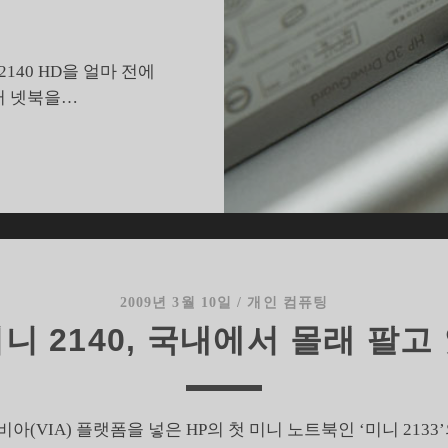
140 HD을 얼마 전에
러 넷북을…
아
쉬
움
보
다
더
큰
2009년 3월 10일
/
개인 컴퓨팅
기
미니 2140, 국내에서 몰래 팔고
대
감
주
는
HP 비아(VIA) 플랫폼을 넣은 HP의 첫 미니 노트북인 ‘미니 21
P