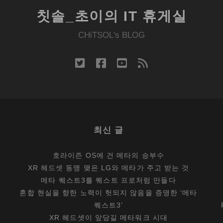
공
칫솔_초이의 IT 휴게실
!
CHiTSOL's BLOG
twitter
facebook
youtube
rss
최신 글
호라이즌 OS에 건 메타의 승부수
XR 헤드셋 동맹 맺은 LG와 메타가 주고 받는 것
메타 퀘스트3를 퀘스트 프로처럼 만들다
혼합 현실을 향한 노력이 헛되지 않음을 증명한 ‘메타
퀘스트3’
XR 헤드셋이 앞당길 메타워크 시대