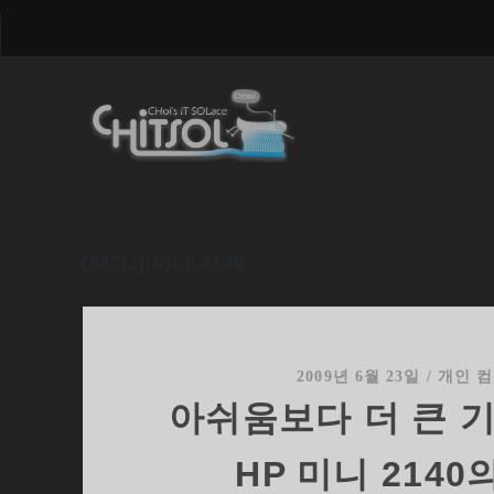
[태그:]
미니 2140
2009년 6월 23일
/
개인 
아쉬움보다 더 큰 
HP 미니 2140