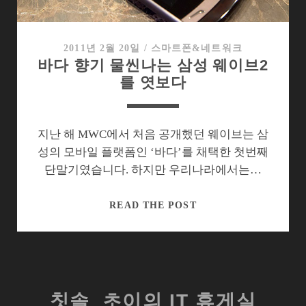
위
한
앱
2011년 2월 20일
/
스마트폰&네트워크
바다 향기 물씬나는 삼성 웨이브2
장
를 엿보다
터
와
확
장
지난 해 MWC에서 처음 공개했던 웨이브는 삼
환
성의 모바일 플랫폼인 ‘바다’를 채택한 첫번째
경
단말기였습니다. 하지만 우리나라에서는…
의
특
바
READ THE POST
징
다
향
기
물
씬
칫솔_초이의 IT 휴게실