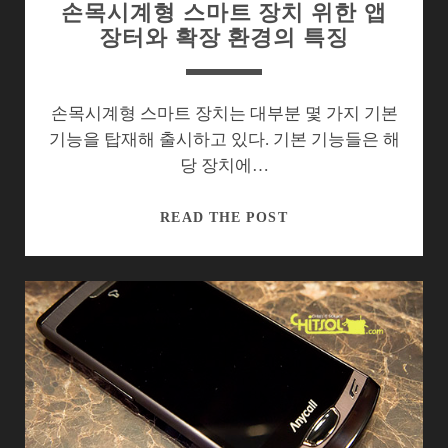
손목시계형 스마트 장치 위한 앱
장터와 확장 환경의 특징
손목시계형 스마트 장치는 대부분 몇 가지 기본
기능을 탑재해 출시하고 있다. 기본 기능들은 해
당 장치에…
손
READ THE POST
목
시
계
형
스
마
트
장
치