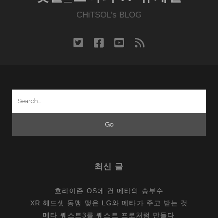
나
는
CHiTSOL's BLOG
삼
성
twitter
facebook
youtube
rss
웨
이
브
2
Search
를
for:
엿
보
다
최신 글
호라이즌 OS에 건 메타의 승부수
XR 헤드셋 동맹 맺은 LG와 메타가 주고 받는 것
메타 퀘스트3를 퀘스트 프로처럼 만들다