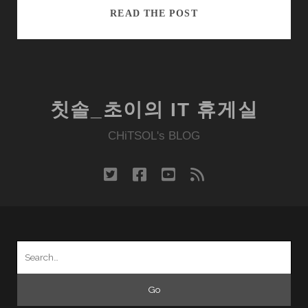
차
READ THE POST
세
대
기
술
싹
칫솔_초이의 IT 휴게실
쓸
어
CHiTSOL's BLOG
담
은
twitter
facebook
youtube
rss
퀄
컴
스
냅
Search
드
for:
래
곤
800