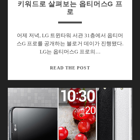
키워드로 살펴보는 옵티머스G 프
로
어제 저녁, LG 트윈타워 서관 31층에서 옵티머
스G 프로를 공개하는 블로거 데이가 진행됐다.
LG는 옵티머스G 프로의…
키
READ THE POST
워
드
로
살
펴
보
는
옵
티