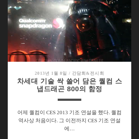
는
모
바
일
AP
전
쟁
벌
어
진
2013년 1월 8일
/
간담회&전시회
차세대 기술 싹 쓸어 담은 퀄컴 스
CES2013
냅드래곤 800의 함정
어제 퀄컴이 CES 2013 기조 연설을 했다. 퀄컴
역사상 처음이다. 그 이전까지 CES 기조 연설
에…