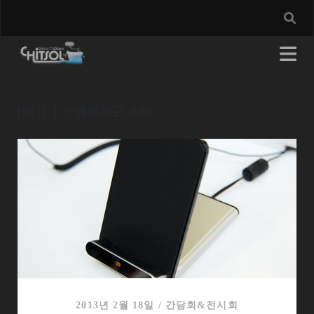
[태그:]
스냅드래곤 600
2013년 2월 18일
/
간담회&전시회