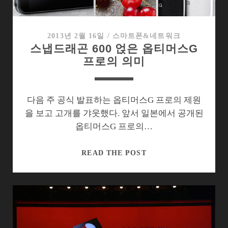
머
스
G
2013년 2월 16일
/
스마트폰&네트워크
스냅드래곤 600 얹은 옵티머스G
프
프로의 의미
로
다음 주 공식 발표하는 옵티머스G 프로의 제원
을 보고 고개를 갸웃했다. 앞서 일본에서 공개된
옵티머스G 프로의…
스
READ THE POST
냅
드
래
곤
600