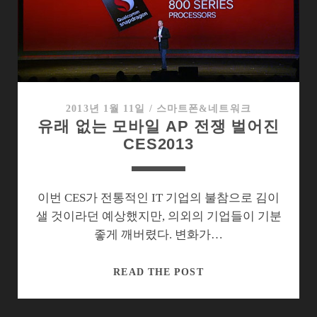
얹
은
옵
티
머
스
G
2013년 1월 11일
/
스마트폰&네트워크
유래 없는 모바일 AP 전쟁 벌어진
프
CES2013
로
의
의
미
이번 CES가 전통적인 IT 기업의 불참으로 김이
샐 것이라던 예상했지만, 의외의 기업들이 기분
좋게 깨버렸다. 변화가…
유
READ THE POST
래
없