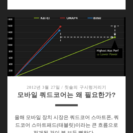
인
치
스
마
트
패
드
제
조
사
는
어
2012년 3월 27일
/
칫솔의 구시렁거리기
모바일 쿼드코어는 왜 필요한가?
떤
선
택
이
올해 모바일 장치 시장은 쿼드코어 스마트폰, 쿼
남
드코어 스마트패드(태블릿)이라는 큰 흐름으로
았
전개될 것이 불 보듯 뻔하다.…