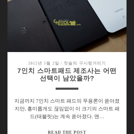
의
저
장
공
간
에
대
한
재
2012년 5월 2일
/
칫솔의 구시렁거리기
7인치 스마트패드 제조사는 어떤
해
선택이 남았을까?
석
지금까지 7인치 스마트 패드의 무용론이 쏟아졌
지만, 흥미롭게도 끊임없이 이 크기의 스마트 패
드(태블릿)는 계속 쏟아졌다. 맨…
7
READ THE POST