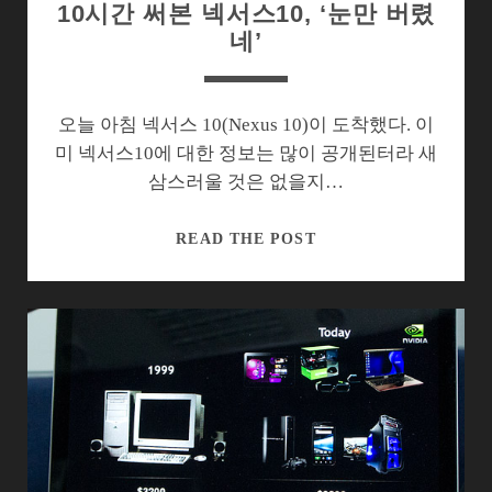
10시간 써본 넥서스10, ‘눈만 버렸
네’
오늘 아침 넥서스 10(Nexus 10)이 도착했다. 이
미 넥서스10에 대한 정보는 많이 공개된터라 새
삼스러울 것은 없을지…
10
READ THE POST
시
간
써
본
넥
서
스
10,
‘눈