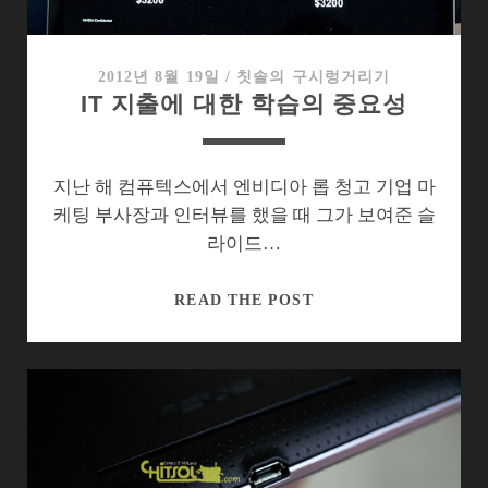
만
버
렸
2012년 8월 19일
/
칫솔의 구시렁거리기
IT 지출에 대한 학습의 중요성
네’
지난 해 컴퓨텍스에서 엔비디아 롭 청고 기업 마
케팅 부사장과 인터뷰를 했을 때 그가 보여준 슬
라이드…
IT
READ THE POST
지
출
에
대
한
학