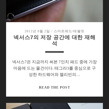
습
의
중
요
성
2012년 8월 2일
/
스마트패드/태블릿
넥서스7의 저장 공간에 대한 재해
석
넥서스7은 지금까지 써본 7인치 패드 중에 가장
마음에 드는 물건이다. 테그라3를 중심으로 구
성한 하드웨어와 젤리빈의…
넥
READ THE POST
서
스
7