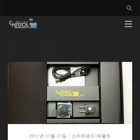
[태그:]
스마트패드
2012년 11월 27일
/
스마트패드/태블릿