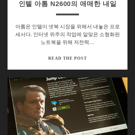
인텔 아톰 N2600의 애매한 내일
지?
아톰은 인텔이 넷북 시장을 위해서 내놓은 프로
세서다. 인터넷 위주의 작업에 알맞은 소형화된
노트북을 위해 저전력…
인
READ THE POST
텔
아
톰
N2600
의
애
매
한
내
일