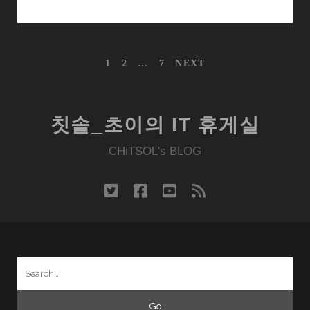
블
랙
리
글
1
2
…
7
NEXT
스
내
트
비
게
도
이
입
칫솔_초이의 IT 휴게실
션
을
CHiTSOL's BLOG
환
영
하
twitter
facebook
youtube
rss
며…
Search
for: