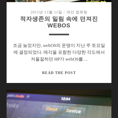
2011년 12월 11일
/
개인 컴퓨팅
적자생존의 밀림 속에 던져진
WEBOS
조금 늦었지만, webOS의 운명이 지난 주 토요일
에 결정되었다. 매각을 포함한 다양한 각도에서
저울질하던 HP가 webOS를…
적
READ THE POST
자
생
존
의
밀
림