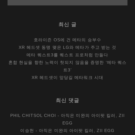
최신 글
호라이즌 OS에 건 메타의 승부수
XR 헤드셋 동맹 맺은 LG와 메타가 주고 받는 것
메타 퀘스트3를 퀘스트 프로처럼 만들다
혼합 현실을 향한 노력이 헛되지 않음을 증명한 ‘메타 퀘스
트3’
XR 헤드셋이 앞당길 메타워크 시대
최신 댓글
PHIL CHITSOL CHOI
-
아직은 미완의 아이팟 킬러, ZII
EGG
이승헌
-
아직은 미완의 아이팟 킬러, ZII EGG