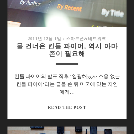
속
에
던
져
진
WEBOS
2011년 12월 1일
/
스마트폰&네트워크
물 건너온 킨들 파이어, 역시 아마
존이 필요해
킨들 파이어의 발표 직후 ‘열광해봤자 소용 없는
킨들 파이어‘라는 글을 쓴 뒤 미국에 있는 지인
에게…
물
READ THE POST
건
너
온