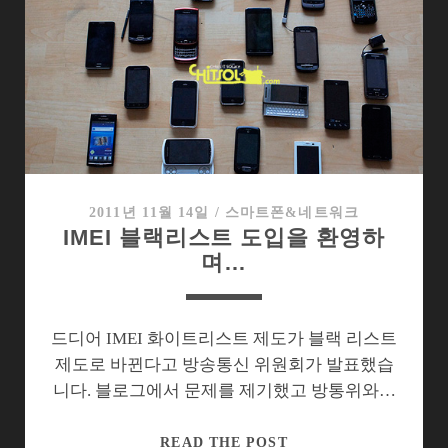
킨
들
파
이
어,
역
시
아
마
2011년 11월 14일
/
스마트폰&네트워크
IMEI 블랙리스트 도입을 환영하
존
며…
이
필
요
해
드디어 IMEI 화이트리스트 제도가 블랙 리스트
제도로 바뀐다고 방송통신 위원회가 발표했습
니다. 블로그에서 문제를 제기했고 방통위와…
IMEI
READ THE POST