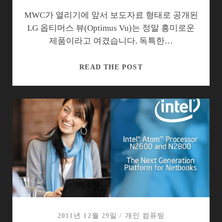
MWC가 열리기에 앞서 보도자료 형태로 공개된
LG 옵티머스 뷰(Optimus Vu)는 정말 흥미로운
제품이라고 여겼습니다. 독특한…
[MWC2012]
READ THE POST
정
말
넓
은
옵
티
머
스
뷰,
펜
은
뭐
2011년 12월 29일
/
개인 컴퓨팅