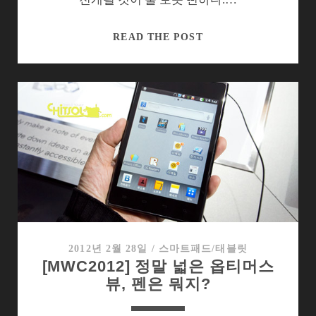
을
까?
모
READ THE POST
바
일
쿼
드
코
어
는
왜
필
요
한
가?
2012년 2월 28일
/
스마트패드/태블릿
[MWC2012] 정말 넓은 옵티머스
뷰, 펜은 뭐지?