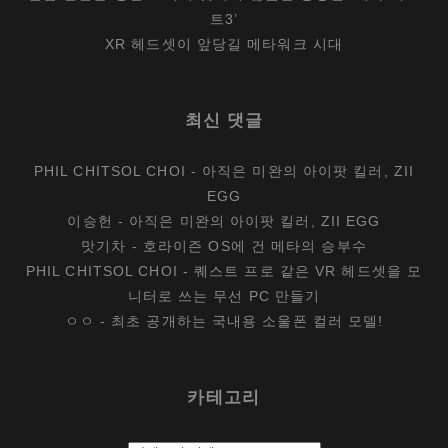
트3’
XR 헤드셋이 앞당길 메타워크 시대
최신 댓글
PHIL CHITSOL CHOI
-
아직은 미완의 아이팟 킬러, ZII
EGG
이승헌
-
아직은 미완의 아이팟 킬러, ZII EGG
맛기차
-
호라이즌 OS에 건 메타의 승부수
PHIL CHITSOL CHOI
-
퀘스트 프로 같은 VR 헤드셋을 모
니터로 쓰는 무선 PC 만들기
ㅇㅇ
-
최초 공개하는 국내용 소울폰 컬러 모델!
카테고리
카