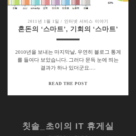
열
쇠
는
2011년 1월 1일
/
인터넷 서비스 이야기
혼돈의 ‘스마트’, 기회의 ‘스마트’
스
마
트
폰
2010년을 보내는 마지막날, 우연히 블로그 통계
를 들여다 보았습니다. 그러다 문득 눈에 띄는
결과가 하나 있더군요.…
혼
READ THE POST
돈
의
‘스
마
트’,
칫솔_초이의 IT 휴게실
기