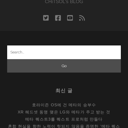
회
CHiTSOL's BLOG
의
‘스
twitter
facebook
youtube
rss
마
트’
Search
for:
최신 글
호라이즌 OS에 건 메타의 승부수
XR 헤드셋 동맹 맺은 LG와 메타가 주고 받는 것
메타 퀘스트3를 퀘스트 프로처럼 만들다
혼합 현실을 향한 노력이 헛되지 않음을 증명한 ‘메타 퀘스