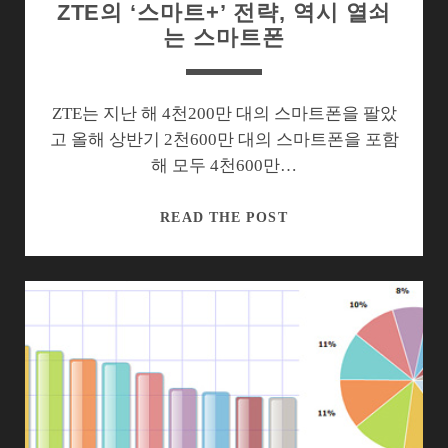
ZTE의 ‘스마트+’ 전략, 역시 열쇠
는 스마트폰
ZTE는 지난 해 4천200만 대의 스마트폰을 팔았
고 올해 상반기 2천600만 대의 스마트폰을 포함
해 모두 4천600만…
ZTE
READ THE POST
의
‘스
마
트
+’
전
략,
역
시