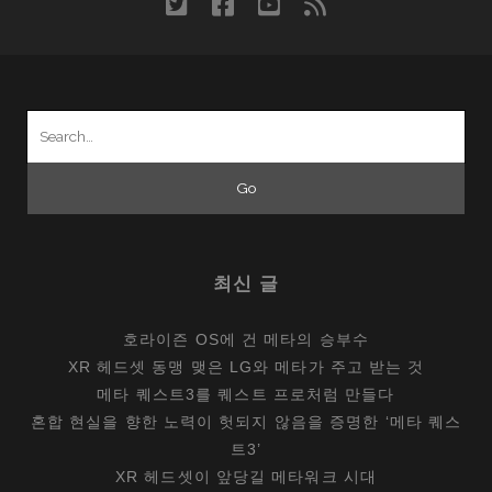
twitter
facebook
youtube
rss
비
스,
아
이
Search
리
for:
버
라
이
프
최신 글
호라이즌 OS에 건 메타의 승부수
XR 헤드셋 동맹 맺은 LG와 메타가 주고 받는 것
메타 퀘스트3를 퀘스트 프로처럼 만들다
혼합 현실을 향한 노력이 헛되지 않음을 증명한 ‘메타 퀘스
트3’
XR 헤드셋이 앞당길 메타워크 시대