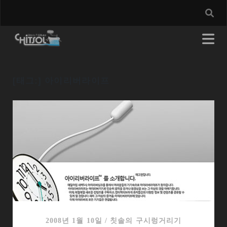
[태그:]
아이리버라이프
2008년 1월 10일
/
칫솔의 구시렁거리기