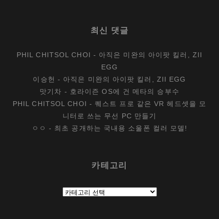
최신 댓글
PHIL CHITSOL CHOI
-
아직은 미완의 아이팟 킬러, ZII
EGG
이승헌
-
아직은 미완의 아이팟 킬러, ZII EGG
맛기차
-
호라이즌 OS에 건 메타의 승부수
PHIL CHITSOL CHOI
-
퀘스트 프로 같은 VR 헤드셋을 모
니터로 쓰는 무선 PC 만들기
ㅇㅇ
-
최초 공개하는 국내용 소울폰 컬러 모델!
카테고리
카
테
고