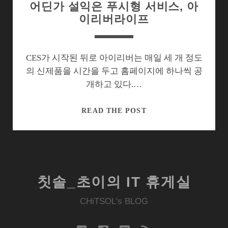
어딘가 설익은 푸시형 서비스, 아
이리버라이프
CES가 시작된 뒤로 아이리버는 매일 세 개 정도
의 신제품을 시간을 두고 홈페이지에 하나씩 공
개하고 있다.…
어
READ THE POST
딘
가
설
익
은
칫솔_초이의 IT 휴게실
푸
시
CHiTSOL's BLOG
형
서