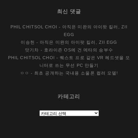
최신 댓글
PHIL CHITSOL CHOI
-
아직은 미완의 아이팟 킬러, ZII
EGG
이승헌
-
아직은 미완의 아이팟 킬러, ZII EGG
맛기차
-
호라이즌 OS에 건 메타의 승부수
PHIL CHITSOL CHOI
-
퀘스트 프로 같은 VR 헤드셋을 모
니터로 쓰는 무선 PC 만들기
ㅇㅇ
-
최초 공개하는 국내용 소울폰 컬러 모델!
카테고리
카
테
고
리