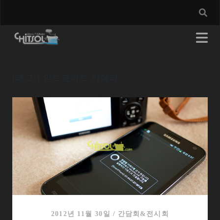
[태그:]
안드로이드 카메라
2012년 11월 30일
/
간담회&전시회