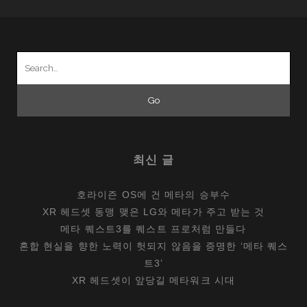
Search
for:
최신 글
호라이즌 OS에 건 메타의 승부수
XR 헤드셋 동맹 맺은 LG와 메타가 주고 받는 것
메타 퀘스트3를 퀘스트 프로처럼 만들다
혼합 현실을 향한 노력이 헛되지 않음을 증명한 ‘메타 퀘스
트3’
XR 헤드셋이 앞당길 메타워크 시대