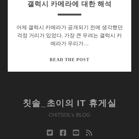
갤럭시 카메라에 대한 해석
어제 갤럭시 카메라가 공개되기 전에 생각했던
걱정 거리가 있었다. 가장 큰 우려는 갤럭시 카
메라가 우리가…
갤
READ THE POST
럭
시
카
메
라
칫솔_초이의 IT 휴게실
에
대
CHiTSOL's BLOG
한
해
twitter
facebook
youtube
rss
석