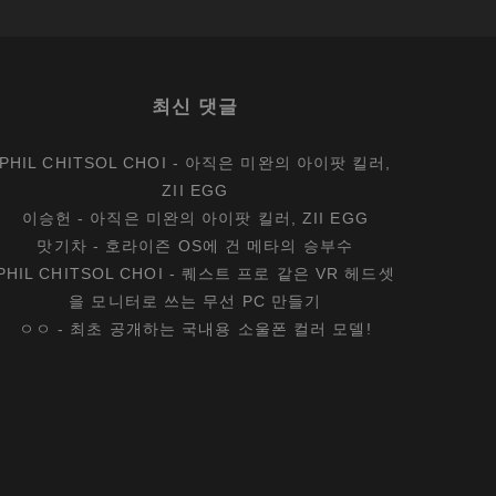
최신 댓글
PHIL CHITSOL CHOI
-
아직은 미완의 아이팟 킬러,
ZII EGG
이승헌
-
아직은 미완의 아이팟 킬러, ZII EGG
맛기차
-
호라이즌 OS에 건 메타의 승부수
PHIL CHITSOL CHOI
-
퀘스트 프로 같은 VR 헤드셋
을 모니터로 쓰는 무선 PC 만들기
ㅇㅇ
-
최초 공개하는 국내용 소울폰 컬러 모델!