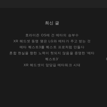
해
내
놓
최신 글
은
소
호라이즌 OS에 건 메타의 승부수
프
XR 헤드셋 동맹 맺은 LG와 메타가 주고 받는 것
트
메타 퀘스트3를 퀘스트 프로처럼 만들다
웨
혼합 현실을 향한 노력이 헛되지 않음을 증명한 ‘메타
어
퀘스트3’
XR 헤드셋이 앞당길 메타워크 시대
가
지