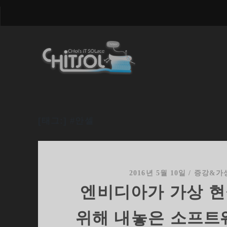
[태그:]
#안셀
2016년 5월 10일
/
증강&가
엔비디아가 가상 현
위해 내놓은 소프트