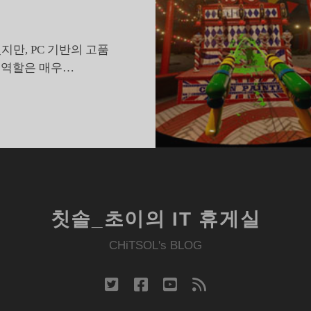
만, PC 기반의 고품
 역할은 매우…
엔
비
디
아
가
가
상
칫솔_초이의 IT 휴게실
현
실
CHiTSOL's BLOG
기
술
twitter
facebook
youtube
rss
을
위