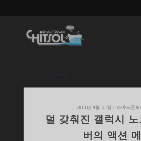
[태그:]
액션 메모
2013년 9월 25일
/
스마트폰&
덜 갖춰진 갤럭시 노
버의 액션 