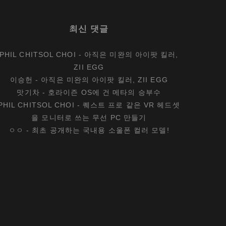
른
4
최신 댓글
가
지
PHIL CHITSOL CHOI
-
아직은 미완의 아이팟 킬러,
ZII EGG
이승헌
-
아직은 미완의 아이팟 킬러, ZII EGG
맛기차
-
호라이즌 OS에 건 메타의 승부수
PHIL CHITSOL CHOI
-
퀘스트 프로 같은 VR 헤드셋
을 모니터로 쓰는 무선 PC 만들기
ㅇㅇ
-
최초 공개하는 국내용 소울폰 컬러 모델!