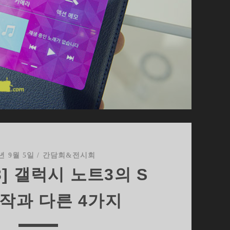
3년 9월 5일
/
간담회&전시회
13] 갤럭시 노트3의 S
전작과 다른 4가지