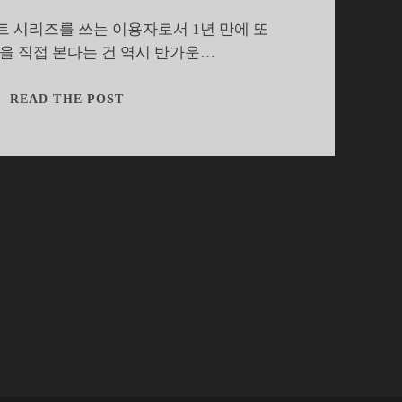
 시리즈를 쓰는 이용자로서 1년 만에 또
을 직접 본다는 건 역시 반가운…
[IFA2013]
READ THE POST
갤
럭
시
노
트
3
의
S
펜,
전
작
과
다