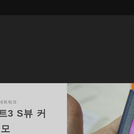
네트워크
트3 S뷰 커
메모