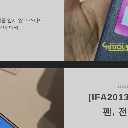
개를 열지 않고 스마트
 음악 탐색…
덜
갖
춰
진
갤
럭
시
201
노
[IFA20
트
펜, 
뷰
커