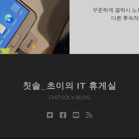
버
꾸준하게 갤럭시 노트
의
다른 후속작
액
션
메
모
칫솔_초이의 IT 휴게실
CHiTSOL's BLOG
twitter
facebook
youtube
rss