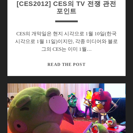
[CES2012] CES의 TV 전쟁 관전
포인트
CES의 개막일은 현지 시각으로 1월 10일(한국
시각으로 1월 11일)이지만, 각종 미디어와 블로
그의 CES는 이미 1월…
[CES2012]
READ THE POST
CES
의
TV
전
쟁
관
전
포
인