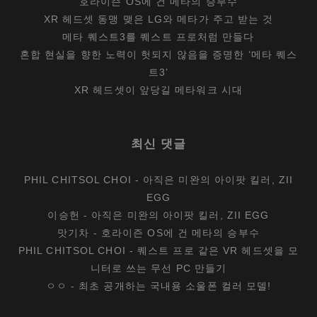
호라이즌 OS에 건 메타의 승부수
XR 헤드셋 동맹 맺은 LG와 메타가 주고 받는 것
메타 퀘스트3를 퀘스트 프로처럼 만들다
혼합 현실을 향한 노력이 헛되지 않음을 증명한 ‘메타 퀘스
트3’
XR 헤드셋이 앞당길 메타워크 시대
최신 댓글
PHIL CHITSOL CHOI
-
아직은 미완의 아이팟 킬러, ZII
EGG
이승헌
-
아직은 미완의 아이팟 킬러, ZII EGG
맛기차
-
호라이즌 OS에 건 메타의 승부수
PHIL CHITSOL CHOI
-
퀘스트 프로 같은 VR 헤드셋을 모
니터로 쓰는 무선 PC 만들기
ㅇㅇ
-
최초 공개하는 국내용 소울폰 컬러 모델!