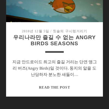
어
딜
까?
2010년 12월 5일
/
칫솔의 구시렁거리기
우리나라만 즐길 수 없는 ANGRY
BIRDS SEASONS
지금 안드로이드 최고의 즐길 거리는 단연 앵그
리 버즈(Angry Birds)일 것이다. 둥지의 알을 도
난당하자 분노한 새들이…
우
READ THE POST
리
나
라