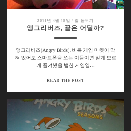
트
2011년 3월 18일
/
앱 돋보기
앵그리버즈, 끝은 어딜까?
앵그리버즈(Angry Birds). 비록 게임 마켓이 막
혀 있어도 스마트폰을 쓰는 이들이면 알게 모르
게 즐겨봤을 법한 게임일…
앵
READ THE POST
그
리
버
즈,
끝
은