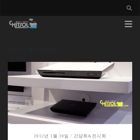
[태그:]
앵그리버즈
2012년 1월 10일
/
간담회&전시회