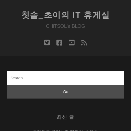
만
즐
칫솔_초이의 IT 휴게실
길
수
CHiTSOL's BLOG
없
는
twitter
facebook
youtube
rss
ANGRY
BIRDS
SEASONS
Search
for:
최신 글