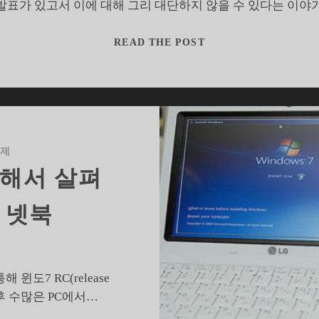
낙
 발표가 있고서 이에 대해 그리 대단하지 않을 수 있다는 
관
하
구
READ THE POST
기
글
이
크
르
롬
다
OS
를
기
체제
대
통해서 살펴
하
지
 넷북
않
는
이
유
 윈도7 RC(release
이후 수많은 PC에서…