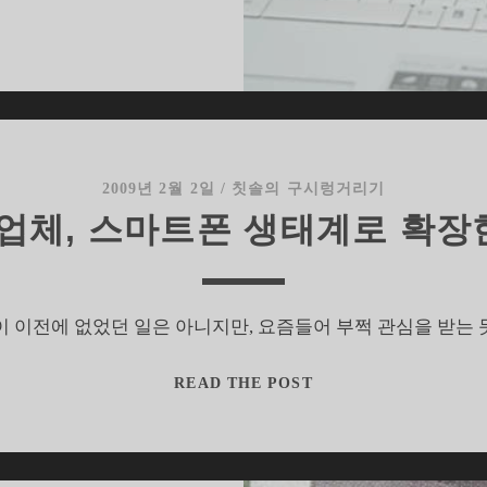
G
미
니
120
을
통
해
2009년 2월 2일
/
칫솔의 구시렁거리기
서
C업체, 스마트폰 생태계로 확장
살
펴
본
윈
 이전에 없었던 일은 아니지만, 요즘들어 부쩍 관심을 받는 듯하
도
PC
READ THE POST
C
업
와
체,
넷
스
북