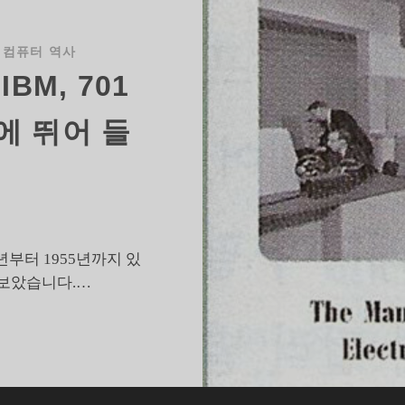
마
트
폰
 컴퓨터 역사
생
BM, 701
태
계
에 뛰어 들
로
확
장
한
다
년부터 1955년까지 있
 보았습니다.…
컴
퓨
터
역