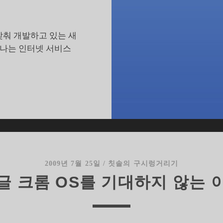
맞춰 개발하고 있는 새
어나는 인터넷 서비스
구
글
크
롬
S,
실
제
2009년 7월 25일
/
칫솔의 구시렁거리기
로
글 크롬 OS를 기대하지 않는 
써
보
니