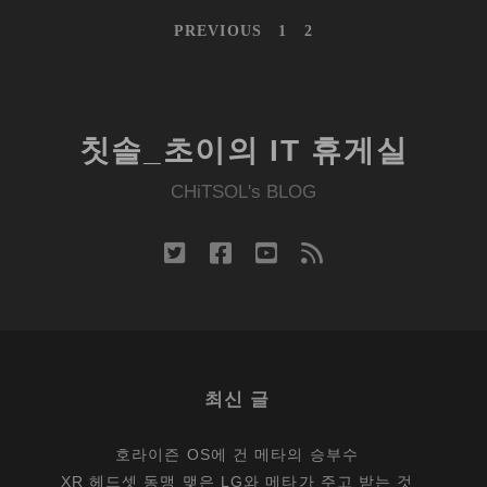
사
PREVIOUS
1
2
신
문
-
BM,
칫솔_초이의 IT 휴게실
01
내
CHiTSOL's BLOG
놓
고
twitter
facebook
youtube
rss
컴
퓨
터
사
업
에
최신 글
뛰
어
호라이즌 OS에 건 메타의 승부수
들
XR 헤드셋 동맹 맺은 LG와 메타가 주고 받는 것