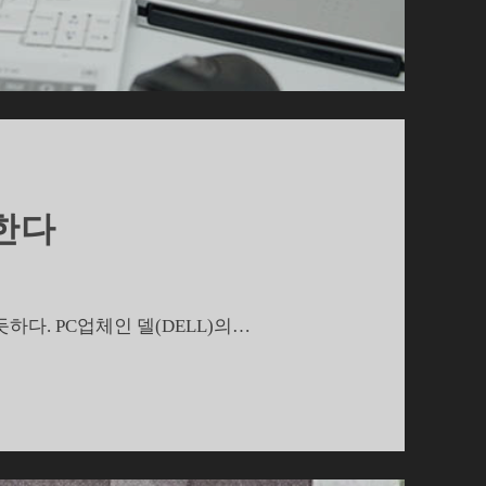
한다
다. PC업체인 델(DELL)의…