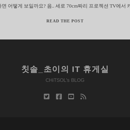
면 어떻게 보일까요? 음.. 세로 70cm짜리 프로젝션 TV에서 캐
극
READ THE POST
장
에
서
위
닝
을
칫솔_초이의 IT 휴게실
한
다?
CHiTSOL's BLOG
twitter
facebook
youtube
rss