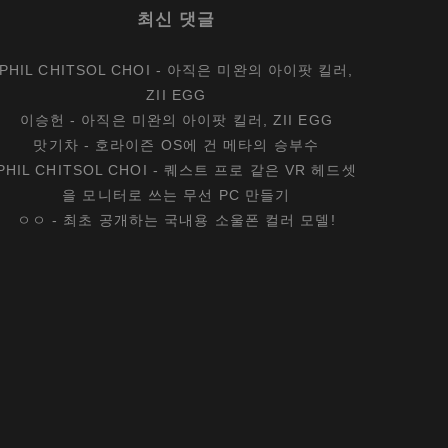
최신 댓글
PHIL CHITSOL CHOI
-
아직은 미완의 아이팟 킬러,
ZII EGG
이승헌
-
아직은 미완의 아이팟 킬러, ZII EGG
맛기차
-
호라이즌 OS에 건 메타의 승부수
PHIL CHITSOL CHOI
-
퀘스트 프로 같은 VR 헤드셋
을 모니터로 쓰는 무선 PC 만들기
ㅇㅇ
-
최초 공개하는 국내용 소울폰 컬러 모델!