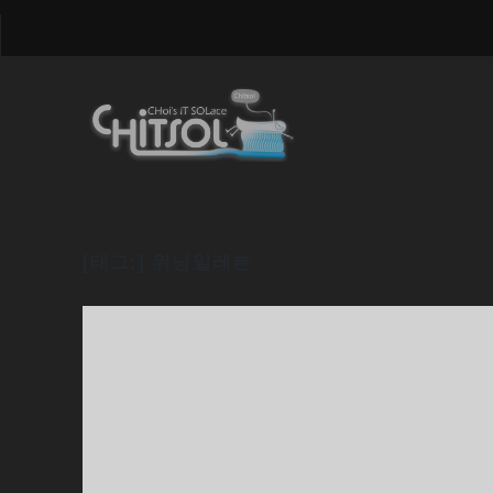
[태그:]
위닝일레븐