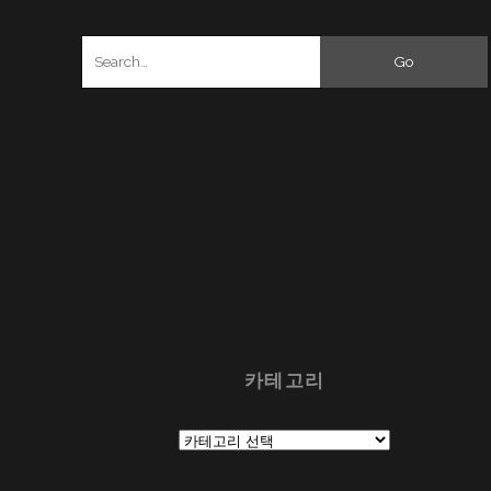
Search
for:
카테고리
카
테
고