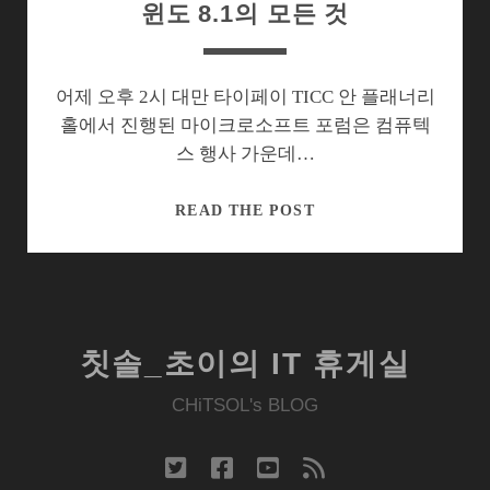
윈도 8.1의 모든 것
어제 오후 2시 대만 타이페이 TICC 안 플래너리
홀에서 진행된 마이크로소프트 포럼은 컴퓨텍
스 행사 가운데…
윈
READ THE POST
도
8.1
의
모
든
칫솔_초이의 IT 휴게실
것
CHiTSOL's BLOG
twitter
facebook
youtube
rss