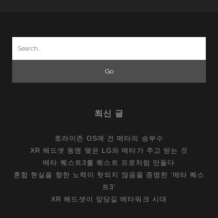
Search
for:
최신 글
호라이즌 OS에 건 메타의 승부수
XR 헤드셋 동맹 맺은 LG와 메타가 주고 받는 것
메타 퀘스트3를 퀘스트 프로처럼 만들다
혼합 현실을 향한 노력이 헛되지 않음을 증명한 ‘메타 퀘스
트3’
XR 헤드셋이 앞당길 메타워크 시대