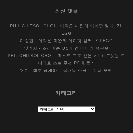
최신 댓글
PHIL CHITSOL CHOI
-
아직은 미완의 아이팟 킬러, ZII
EGG
이승헌
-
아직은 미완의 아이팟 킬러, ZII EGG
맛기차
-
호라이즌 OS에 건 메타의 승부수
PHIL CHITSOL CHOI
-
퀘스트 프로 같은 VR 헤드셋을 모
니터로 쓰는 무선 PC 만들기
ㅇㅇ
-
최초 공개하는 국내용 소울폰 컬러 모델!
카테고리
카
테
고
리