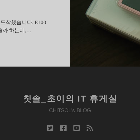
도착했습니다. E100
쓸까 하는데,…
준
비
가
부
족
했
던
칫솔_초이의 IT 휴게실
아
이
CHiTSOL's BLOG
리
버
twitter
facebook
youtube
rss
100