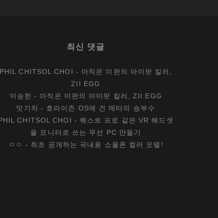
최신 댓글
PHIL CHITSOL CHOI
-
아직은 미완의 아이팟 킬러,
ZII EGG
이승헌
-
아직은 미완의 아이팟 킬러, ZII EGG
맛기차
-
호라이즌 OS에 건 메타의 승부수
PHIL CHITSOL CHOI
-
퀘스트 프로 같은 VR 헤드셋
을 모니터로 쓰는 무선 PC 만들기
ㅇㅇ
-
최초 공개하는 국내용 소울폰 컬러 모델!