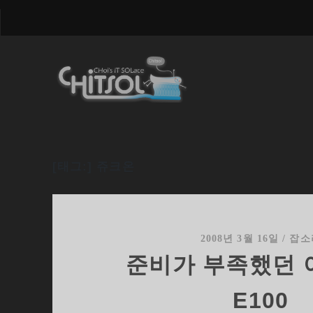
[태그:]
쥬크온
2008년 3월 16일
/
잡소
준비가 부족했던 
E100