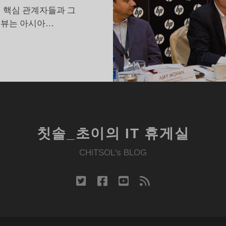
 뒤 핵심 관계자들과 그
터뷰는 아시아…
P
운
영
체
제
안
만
칫솔_초이의 IT 휴게실
든
다
CHiTSOL's BLOG
twitter
facebook
youtube
rss