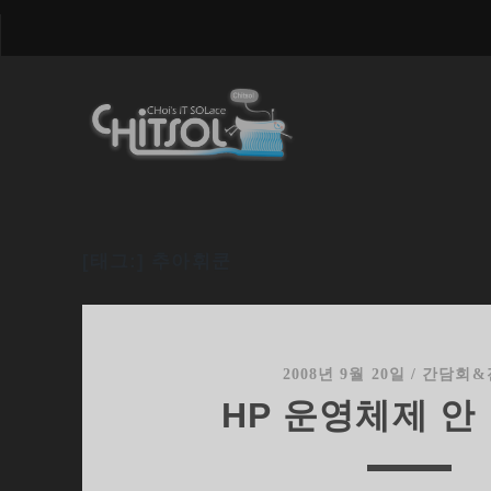
[태그:]
추아휘쿤
2008년 9월 20일
/
간담회&
HP 운영체제 안