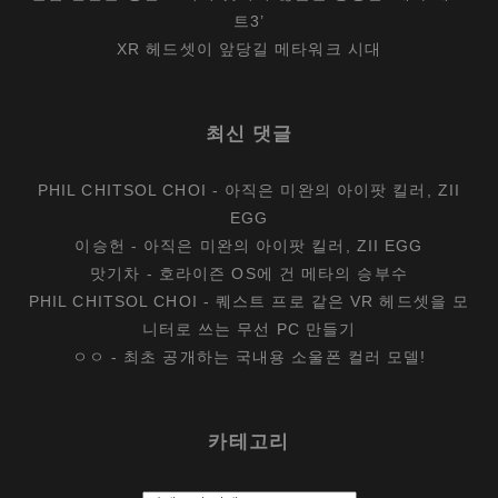
트3’
XR 헤드셋이 앞당길 메타워크 시대
최신 댓글
PHIL CHITSOL CHOI
-
아직은 미완의 아이팟 킬러, ZII
EGG
이승헌
-
아직은 미완의 아이팟 킬러, ZII EGG
맛기차
-
호라이즌 OS에 건 메타의 승부수
PHIL CHITSOL CHOI
-
퀘스트 프로 같은 VR 헤드셋을 모
니터로 쓰는 무선 PC 만들기
ㅇㅇ
-
최초 공개하는 국내용 소울폰 컬러 모델!
카테고리
카