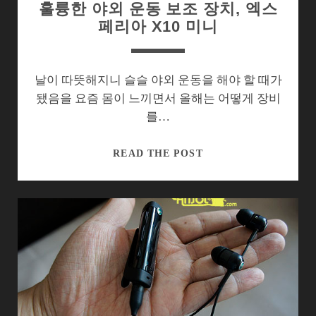
훌륭한 야외 운동 보조 장치, 엑스
페리아 X10 미니
날이 따뜻해지니 슬슬 야외 운동을 해야 할 때가
됐음을 요즘 몸이 느끼면서 올해는 어떻게 장비
를…
훌
READ THE POST
륭
한
야
외
운
동
보
조
장