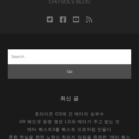
우
CHiTSOL's BLOG
미
가
twitter
facebook
youtube
rss
되
다
Search
for:
최신 글
호라이즌 OS에 건 메타의 승부수
XR 헤드셋 동맹 맺은 LG와 메타가 주고 받는 것
메타 퀘스트3를 퀘스트 프로처럼 만들다
혼합 현실을 향한 노력이 헛되지 않음을 증명한 ‘메타 퀘스