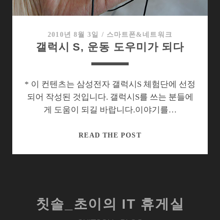
치,
엑
스
2010년 8월 3일
/
스마트폰&네트워크
갤럭시 S, 운동 도우미가 되다
페
리
아
X10
* 이 컨텐츠는 삼성전자 갤럭시S 체험단에 선정
미
되어 작성된 것입니다. 갤럭시S를 쓰는 분들에
니
게 도움이 되길 바랍니다.이야기를…
갤
READ THE POST
럭
시
S,
운
동
칫솔_초이의 IT 휴게실
도