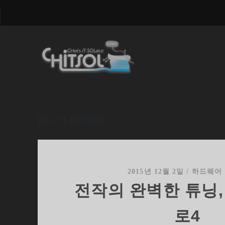
[태그:]
#코어M3
2015년 12월 2일
/
하드웨어
전작의 완벽한 튜닝,
로4