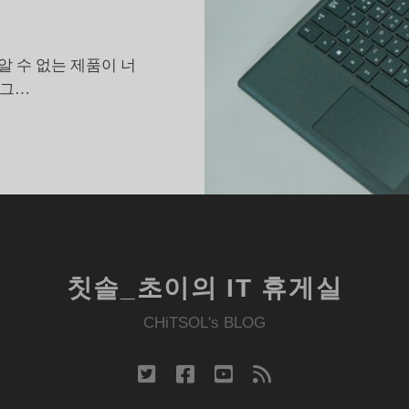
알 수 없는 제품이 너
 그…
전
작
의
완
벽
한
튜
칫솔_초이의 IT 휴게실
,
서
CHiTSOL's BLOG
피
스
twitter
facebook
youtube
rss
프
로