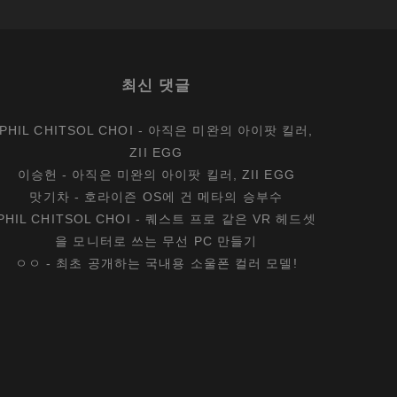
최신 댓글
PHIL CHITSOL CHOI
-
아직은 미완의 아이팟 킬러,
ZII EGG
이승헌
-
아직은 미완의 아이팟 킬러, ZII EGG
맛기차
-
호라이즌 OS에 건 메타의 승부수
PHIL CHITSOL CHOI
-
퀘스트 프로 같은 VR 헤드셋
을 모니터로 쓰는 무선 PC 만들기
ㅇㅇ
-
최초 공개하는 국내용 소울폰 컬러 모델!