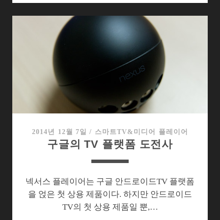
캐
스
트
2.0
의
달
라
진
점,
애
매
2014년 12월 7일
/
스마트TV&미디어 플레이어
구글의 TV 플랫폼 도전사
한
점,
안
바
넥서스 플레이어는 구글 안드로이드TV 플랫폼
뀐
을 얹은 첫 상용 제품이다. 하지만 안드로이드
점
TV의 첫 상용 제품일 뿐,…