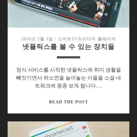
함
은
내
려
놓
2016년 2월 3일
/
스마트TV&미디어 플레이어
넷플릭스를 볼 수 있는 장치들
고
소
박
하
정식 서비스를 시작한 넷플릭스에 취미 생활을
게
빼앗기면서 하소연을 늘어놓는 이들을 소셜 네
즐
트워크에 종종 보게 됩니다.…
기
다
넷
READ THE POST
플
릭
스
를