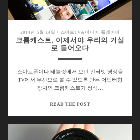
념
과
혼
돈
의
2014년 5월 14일
/
스마트TV&미디어 플레이어
크롬캐스트, 이제서야 우리의 거실
안
로 들어오다
드
로
이
드
스마트폰이나 태블릿에서 보던 인터넷 영상을
TV
TV에서 무선으로 볼 수 있도록 만든 어댑터형
장치인 크롬캐스트가 정식…
크
READ THE POST
롬
캐
스
트,