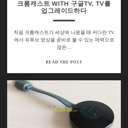
크롬캐스트 WITH 구글TV, TV를
업그레이드하다
처음 크롬캐스트가 세상에 나왔을 때 커다란 TV
에서 유튜브 영상을 곧바로 볼 수 있는 매력으로
많은…
크
READ THE POST
롬
캐
스
트
WITH
구
글
TV,
TV