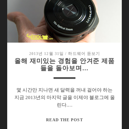
이
제
서
야
우
리
의
거
2013년 12월 31일
/
하드웨어 돋보기
올해 재미있는 경험을 안겨준 제품
실
들을 돌아보며…
로
들
어
오
몇 시간만 지나면 새 달력을 꺼내 걸어야 하는
다
지금 2013년의 마지막 글을 이제야 블로그에 올
린다.…
올
READ THE POST
해