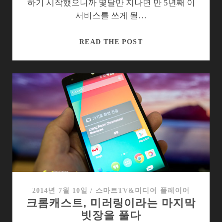
하기 시작했으니까 몇달만 지나면 만 5년째 이
서비스를 쓰게 될…
티
READ THE POST
빙,
이
애
매
함
을
어
찌
할
꼬?
2014년 7월 10일
/
스마트TV&미디어 플레이어
크롬캐스트, 미러링이라는 마지막
빗장을 풀다