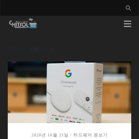
[태그:]
크롬캐스트
2020년 10월 21일
/
하드웨어 돋보기