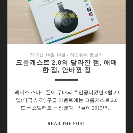
볼
수
있
는
장
치
들
2015년 10월 16일
/
하드웨어 돋보기
크롬캐스트 2.0의 달라진 점, 애매
한 점, 안바뀐 점
넥서스 스마트폰이 무대의 주인공이었던 9월 29
일(미국 시각) 구글 이벤트에는 크롬캐스트 2.0
도 씬스틸러로 등장했다. 구글이 2013년…
크
READ THE POST
롬