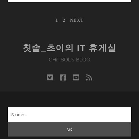
재
미
글
1
2
NEXT
있
내
는
비
게
경
이
험
칫솔_초이의 IT 휴게실
션
을
CHiTSOL's BLOG
안
겨
준
twitter
facebook
youtube
rss
제
품
들
을
Search
돌
for:
아
보
며…