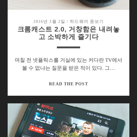
를
업
그
2016년 3월 2일
/
하드웨어 돋보기
크롬캐스트 2.0, 거창함은 내려놓
레
고 소박하게 즐기다
이
드
하
다
며칠 전 넷플릭스를 거실에 있는 커다란 TV에서
볼 수 없냐는 질문을 받은 적이 있다. 그…
크
READ THE POST
롬
캐
스
트
2.0,
거
창