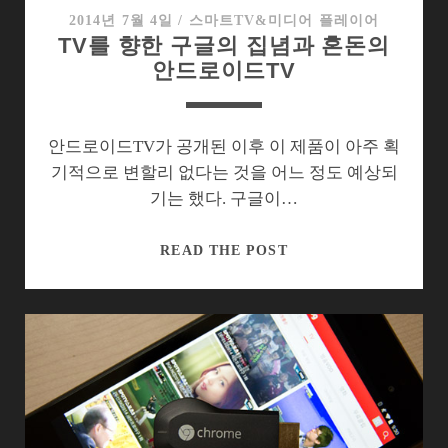
지
2014년 7월 4일
/
스마트TV&미디어 플레이어
TV를 향한 구글의 집념과 혼돈의
막
안드로이드TV
빗
장
을
풀
안드로이드TV가 공개된 이후 이 제품이 아주 획
다
기적으로 변할리 없다는 것을 어느 정도 예상되
기는 했다. 구글이…
TV
READ THE POST
를
향
한
구
글
의
집