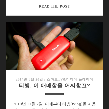
구
READ THE POST
글
의
TV
플
랫
폼
도
전
사
2014년 8월 20일
/
스마트TV&미디어 플레이어
티빙, 이 애매함을 어찌할꼬?
2010년 11월 2일. 이때부터 티빙(tving)을 이용