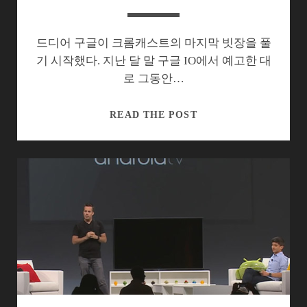
드디어 구글이 크롬캐스트의 마지막 빗장을 풀
기 시작했다. 지난 달 말 구글 IO에서 예고한 대
로 그동안…
크
READ THE POST
롬
캐
스
트,
미
러
링
이
라
는
마