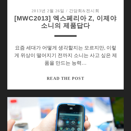
도
8
2013년 2월 26일
/
간담회&전시회
[MWC2013] 엑스페리아 Z, 이제야
태
소니의 제품답다
블
릿
PC
의
요즘 세대가 어떻게 생각할지는 모르지만, 이렇
레
게 위상이 떨어지기 전까지 소니는 사고 싶은 제
퍼
품을 만드는 능력…
런
스
[MWC2013]
READ THE POST
엑
스
페
리
아
Z,
이