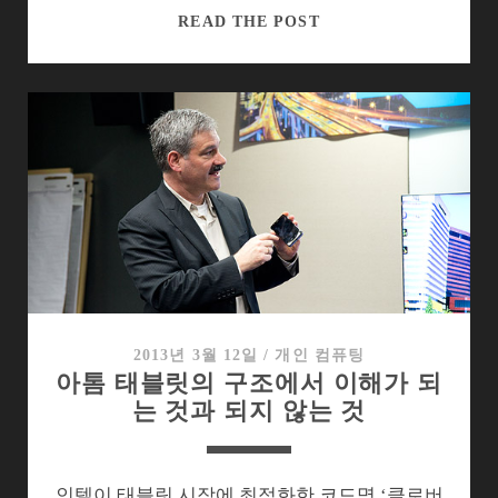
컴
READ THE POST
퓨
텍
스
2013
에
서
본
PC,
그
보
이
지
2013년 3월 12일
/
개인 컴퓨팅
아톰 태블릿의 구조에서 이해가 되
않
는 것과 되지 않는 것
는
위
험
인텔이 태블릿 시장에 최적화한 코드명 ‘클로버