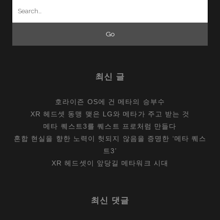
Search
까?
for:
최신 글
호라이즌 OS에 건 메타의 승부수
XR 헤드셋 동맹 맺은 LG와 메타가 주고 받는 것
메타 퀘스트3를 퀘스트 프로처럼 만들다
혼합 현실을 향한 노력이 헛되지 않음을 증명한 ‘메타 퀘스
트3’
XR 헤드셋이 앞당길 메타워크 시대
최신 댓글