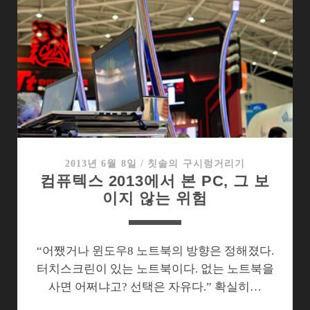
Q,
그
냥
죽
이
기
엔
너
무
아
2013년 6월 8일
/
칫솔의 구시렁거리기
컴퓨텍스 2013에서 본 PC, 그 보
까
이지 않는 위험
운…
“어쨌거나 윈도우8 노트북의 방향은 정해졌다.
터치스크린이 있는 노트북이다. 없는 노트북을
사면 어쩌냐고? 선택은 자유다.” 확실히…