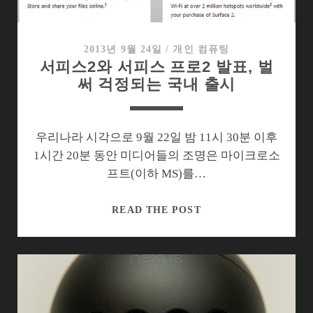
트
레
일
2013년 9월 24일
/
개인 컴퓨팅
서피스2와 서피스 프로2 발표, 벌
아
써 걱정되는 국내 출시
톰
태
블
릿
우리나라 시각으로 9월 22일 밤 11시 30분 이후
들
1시간 20분 동안 미디어들의 조명은 마이크로소
프트(이하 MS)를…
서
READ THE POST
피
스
2
와
서