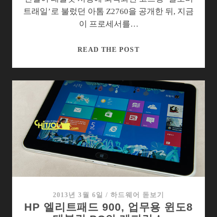
트래일’로 불렀던 아톰 Z2760을 공개한 뒤, 지금
이 프로세서를…
아
READ THE POST
톰
태
블
릿
의
구
조
에
서
이
해
가
2013년 3월 6일
/
하드웨어 돋보기
HP 엘리트패드 900, 업무용 윈도8
되