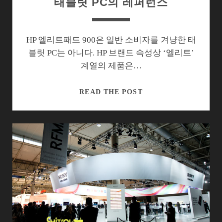
태블릿 PC의 레퍼런스
는
것
과
되
HP 엘리트패드 900은 일반 소비자를 겨냥한 태
지
블릿 PC는 아니다. HP 브랜드 속성상 ‘엘리트’
않
계열의 제품은…
는
것
HP
READ THE POST
엘
리
트
패
드
900,
업
무
용
윈