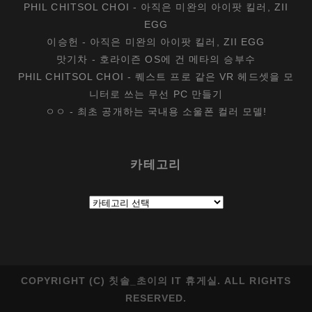
PHIL CHITSOL CHOI
-
아직은 미완의 아이팟 킬러, ZII
EGG
이승헌
-
아직은 미완의 아이팟 킬러, ZII EGG
맛기차
-
호라이즌 OS에 건 메타의 승부수
PHIL CHITSOL CHOI
-
퀘스트 프로 같은 VR 헤드셋을 모
니터로 쓰는 무선 PC 만들기
ㅇㅇ
-
최초 공개하는 국내용 소울폰 컬러 모델!
카테고리
카
테
고
리
COPYRIGHT (C) 칫솔_초이의 IT 휴게실. ALL RIGHTS
RESERVED.