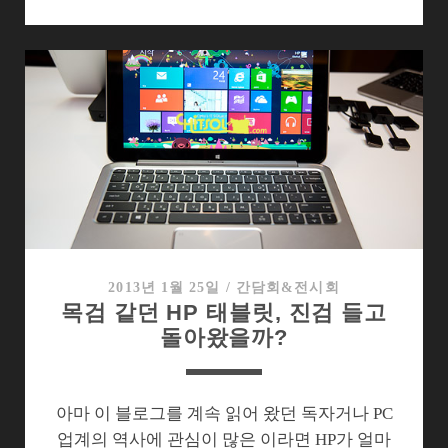
신
차
리
고
만
든
윈
도
8
태
블
릿
2013년 1월 25일
/
간담회&전시회
목검 같던 HP 태블릿, 진검 들고
이
돌아왔을까?
보
인
다
아마 이 블로그를 계속 읽어 왔던 독자거나 PC
업계의 역사에 관심이 많은 이라면 HP가 얼마