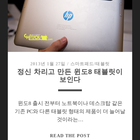
어
경
쟁
실
종
이
낳
은
이
2013년 1월 27일
/
스마트패드/태블릿
정신 차리고 만든 윈도8 태블릿이
상
보인다
기
류
윈도8 출시 전부터 노트북이나 데스크탑 같은
기존 PC와 다른 태블릿 형태의 제품이 더 늘어날
것이라는…
정
READ THE POST