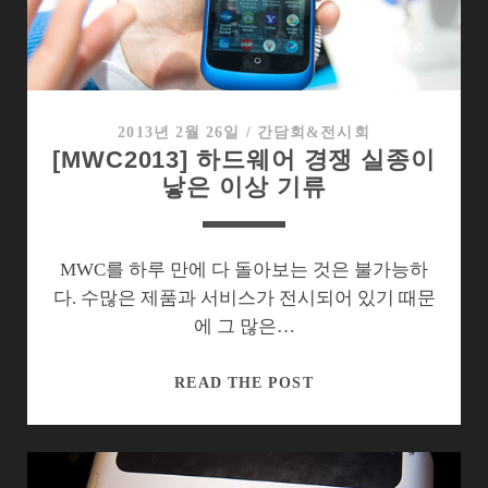
제
야
소
니
의
2013년 2월 26일
/
간담회&전시회
[MWC2013] 하드웨어 경쟁 실종이
제
낳은 이상 기류
품
답
다
MWC를 하루 만에 다 돌아보는 것은 불가능하
다. 수많은 제품과 서비스가 전시되어 있기 때문
에 그 많은…
[MWC2013]
READ THE POST
하
드
웨