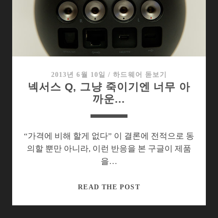
피
스
프
로
2
발
표,
2013년 6월 10일
/
하드웨어 돋보기
넥서스 Q, 그냥 죽이기엔 너무 아
벌
까운…
써
걱
정
되
“가격에 비해 할게 없다” 이 결론에 전적으로 동
는
의할 뿐만 아니라, 이런 반응을 본 구글이 제품
국
을…
내
출
넥
READ THE POST
시
서
스