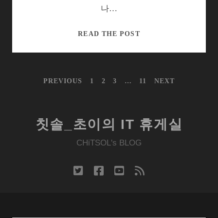
나…
목
READ THE POST
검
같
던
글
PREVIOUS
1
2
3
…
11
NEXT
HP
내
태
비
게
블
이
릿,
칫솔_초이의 IT 휴게실
션
진
CHiTSOL's BLOG
검
들
고
twitter
facebook
youtube
rss
돌
아
왔
을