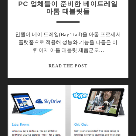
PC 업체들이 준비한 베이트레일
아톰 태블릿들
인텔이 베이 트레일(Bay Trail)을 아톰 프로세서
플랫폼으로 적용해 성능와 기능을 다듬은 이
후 이제 아톰 태블릿 제품군도…
PC
READ THE POST
업
체
들
이
준
비
한
베
이