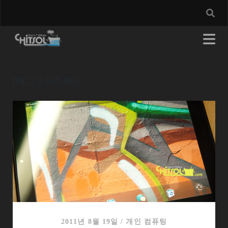
[태그:]
터치패드
2011년 8월 19일
/
개인 컴퓨팅