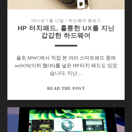
HP
의
안
2011년 7월 12일
/
하드웨어 돋보기
HP 터치패드, 훌륭한 UX를 지닌
개
갑갑한 하드웨어
낀
아
침
올초 MWC에서 직접 본 여러 스마트패드 중에
webOS(이하 웹OS)를 넣은 HP 터치 패드도 있었
습니다. 지난…
HP
READ THE POST
터
치
패
드,
훌