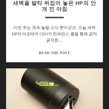
새벽을 발칵 뒤집어 놓은 HP의 안
개 낀 아침
이번 주는 계속 놀랄 소식 뿐이군요. 오늘 새벽
HP의 아포테커 CEO가 컨퍼런스 콜을 통해 굵직
굵직한…
새
READ THE POST
벽
을
발
칵
뒤
집
어
놓
은