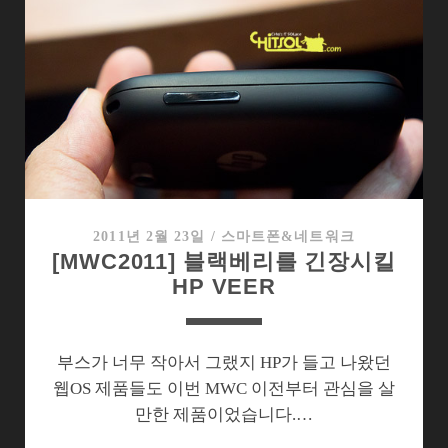
기
가
지
배
할
수
없
는
스
마
2011년 2월 23일
/
스마트폰&네트워크
[MWC2011] 블랙베리를 긴장시킬
트
HP VEER
패
드
부스가 너무 작아서 그랬지 HP가 들고 나왔던
웹OS 제품들도 이번 MWC 이전부터 관심을 살
만한 제품이었습니다.…