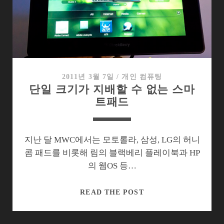
륭
한
UX
를
지
닌
갑
2011년 3월 7일
/
개인 컴퓨팅
단일 크기가 지배할 수 없는 스마
갑
트패드
한
하
드
웨
지난 달 MWC에서는 모토롤라, 삼성, LG의 허니
어
콤 패드를 비롯해 림의 블랙베리 플레이북과 HP
의 웹OS 등…
단
READ THE POST
일
크