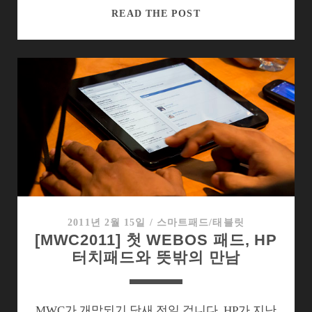
[MWC2011]
READ THE POST
블
랙
베
리
를
긴
장
시
킬
HP
VEER
2011년 2월 15일
/
스마트패드/태블릿
[MWC2011] 첫 WEBOS 패드, HP
터치패드와 뜻밖의 만남
MWC가 개막되기 닷새 전일 겁니다. HP가 지난