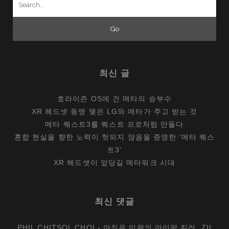
만
for:
남
최신 글
호라이즌 OS에 건 메타의 승부수
XR 헤드셋 동맹 맺은 LG와 메타가 주고 받는 것
메타 퀘스트3를 퀘스트 프로처럼 만들다
혼합 현실을 향한 노력이 헛되지 않음을 증명한 ‘메타 퀘스
트3’
XR 헤드셋이 앞당길 메타워크 시대
최신 댓글
PHIL CHITSOL CHOI
-
아직은 미완의 아이팟 킬러, ZII