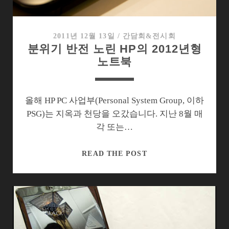
의
모
범
2011년 12월 13일
/
간담회&전시회
분위기 반전 노린 HP의 2012년형
은
노트북
아
니
지
만…
올해 HP PC 사업부(Personal System Group, 이하
PSG)는 지옥과 천당을 오갔습니다. 지난 8월 매
각 또는…
분
READ THE POST
위
기
반
전
노