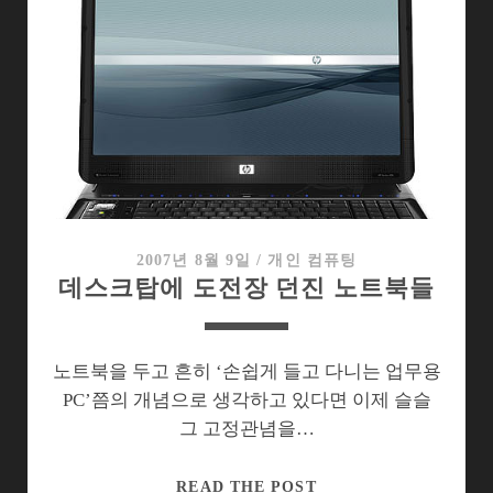
니
노
트
북
치
고
는
너
무
크
2007년 8월 9일
/
개인 컴퓨팅
데스크탑에 도전장 던진 노트북들
다?
노트북을 두고 흔히 ‘손쉽게 들고 다니는 업무용
PC’쯤의 개념으로 생각하고 있다면 이제 슬슬
그 고정관념을…
데
READ THE POST