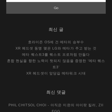
최신 글
호라이즌 OS에 건 메타의 승부수
XR 헤드셋 동맹 맺은 LG와 메타가 주고 받는 것
메타 퀘스트3를 퀘스트 프로처럼 만들다
혼합 현실을 향한 노력이 헛되지 않음을 증명한 ‘메타 퀘스
트3’
XR 헤드셋이 앞당길 메타워크 시대
최신 댓글
PHIL CHITSOL CHOI
-
아직은 미완의 아이팟 킬러, ZII
EGG