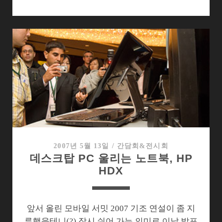
스
크
탑
에
도
전
장
던
진
노
트
북
2007년 5월 13일
/
간담회&전시회
데스크탑 PC 울리는 노트북, HP
들
HDX
앞서 올린 모바일 서밋 2007 기조 연설이 좀 지
루했을테니(?) 잠시 쉬어 가는 의미로 이날 발표