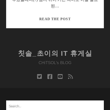
된…
데
READ THE POST
스
크
탑
PC
울
칫솔_초이의 IT 휴게실
리
는
CHiTSOL's BLOG
노
트
twitter
facebook
youtube
rss
북,
HP
HDX
Search
for: