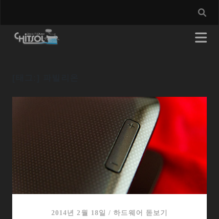
[태그:]
파빌리온
2014년 2월 18일
/
하드웨어 돋보기