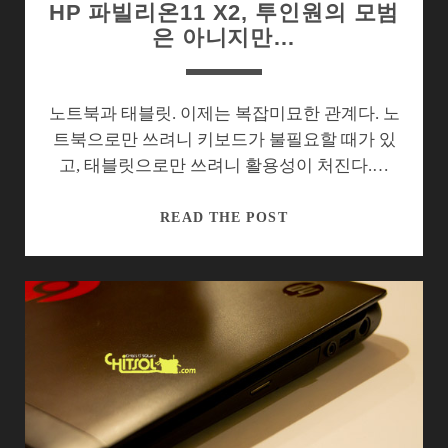
HP 파빌리온11 X2, 투인원의 모범
은 아니지만…
노트북과 태블릿. 이제는 복잡미묘한 관계다. 노
트북으로만 쓰려니 키보드가 불필요할 때가 있
고, 태블릿으로만 쓰려니 활용성이 처진다.…
HP
READ THE POST
파
빌
리
온
11
X2,
투
인
원