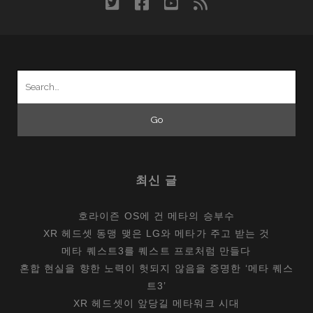
twitter
facebook
youtube
rss
패
치
할
수
Search
밖
for:
에
없
던
이
유
최신 글
호라이즌 OS에 건 메타의 승부수
XR 헤드셋 동맹 맺은 LG와 메타가 주고 받는 것
메타 퀘스트3를 퀘스트 프로처럼 만들다
혼합 현실을 향한 노력이 헛되지 않음을 증명한 ‘메타 퀘스
트3’
XR 헤드셋이 앞당길 메타워크 시대