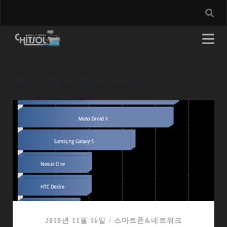
[태그:]
파일시스템좀바꾸라니까!
2010년 11월 16일
/
스마트폰&네트워크