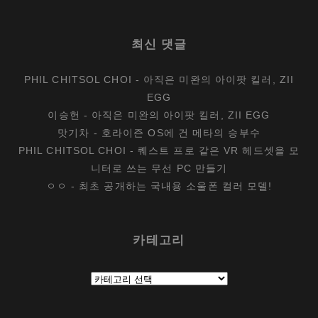
최신 댓글
PHIL CHITSOL CHOI
-
아직은 미완의 아이팟 킬러, ZII
EGG
이승헌
-
아직은 미완의 아이팟 킬러, ZII EGG
맛기차
-
호라이즌 OS에 건 메타의 승부수
PHIL CHITSOL CHOI
-
퀘스트 프로 같은 VR 헤드셋을 모
니터로 쓰는 무선 PC 만들기
ㅇㅇ
-
최초 공개하는 국내용 소울폰 컬러 모델!
카테고리
카
테
고