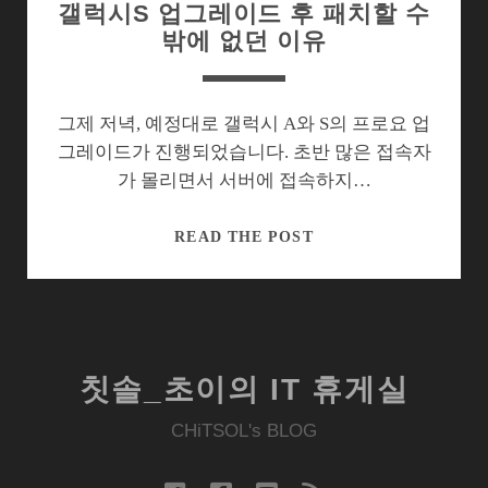
갤럭시S 업그레이드 후 패치할 수
밖에 없던 이유
그제 저녁, 예정대로 갤럭시 A와 S의 프로요 업
그레이드가 진행되었습니다. 초반 많은 접속자
가 몰리면서 서버에 접속하지…
갤
READ THE POST
럭
시
S
업
그
칫솔_초이의 IT 휴게실
레
이
CHiTSOL's BLOG
드
후