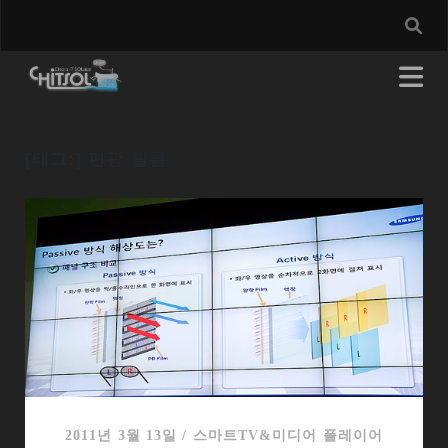
[태그:]
편광 필름
2011년 3월 13일
/
스마트TV&미디어 플레이어