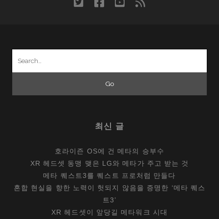
twitter
facebook
youtube
rss
LG
로.
Search
for:
최신 글
호라이즌 OS에 건 메타의 승부수
XR 헤드셋 동맹 맺은 LG와 메타가 주고 받는 것
메타 퀘스트3를 퀘스트 프로처럼 만들다
혼합 현실을 향한 노력이 헛되지 않음을 증명한 ‘메타 퀘스
트3’
XR 헤드셋이 앞당길 메타워크 시대