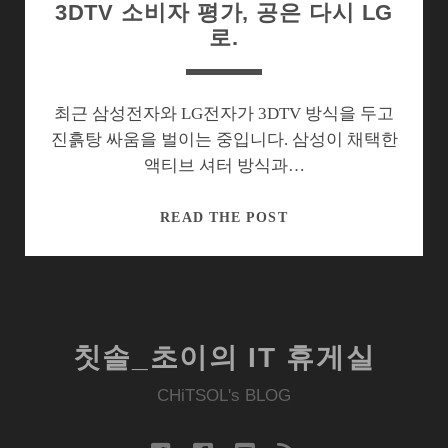
3DTV 소비자 평가, 공은 다시 LG
로.
최근 삼성전자와 LG전자가 3DTV 방식을 두고
진흙탕 싸움을 벌이는 중입니다. 삼성이 채택한
액티브 셔터 방식과…
3DTV
READ THE POST
소
비
자
평
가,
칫솔_초이의 IT 휴게실
공
은
CHiTSOL's BLOG
다
시