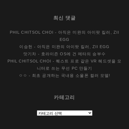
최신 댓글
PHIL CHITSOL CHOI
-
아직은 미완의 아이팟 킬러, ZII
EGG
이승헌
-
아직은 미완의 아이팟 킬러, ZII EGG
맛기차
-
호라이즌 OS에 건 메타의 승부수
PHIL CHITSOL CHOI
-
퀘스트 프로 같은 VR 헤드셋을 모
니터로 쓰는 무선 PC 만들기
ㅇㅇ
-
최초 공개하는 국내용 소울폰 컬러 모델!
카테고리
카
테
고