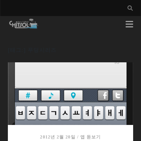
[태그:]
푸딩시리즈
2012년 2월 20일
/
앱 돋보기