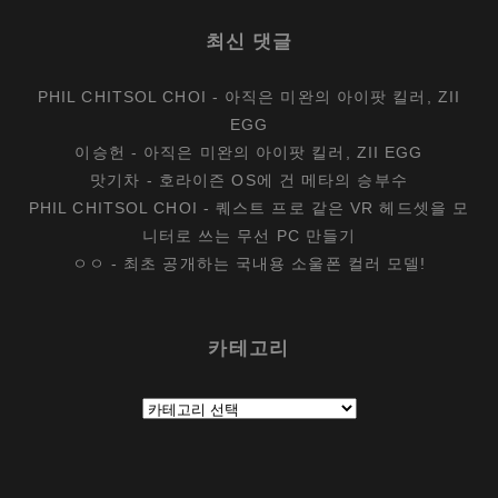
최신 댓글
PHIL CHITSOL CHOI
-
아직은 미완의 아이팟 킬러, ZII
EGG
이승헌
-
아직은 미완의 아이팟 킬러, ZII EGG
맛기차
-
호라이즌 OS에 건 메타의 승부수
PHIL CHITSOL CHOI
-
퀘스트 프로 같은 VR 헤드셋을 모
니터로 쓰는 무선 PC 만들기
ㅇㅇ
-
최초 공개하는 국내용 소울폰 컬러 모델!
카테고리
카
테
고
리