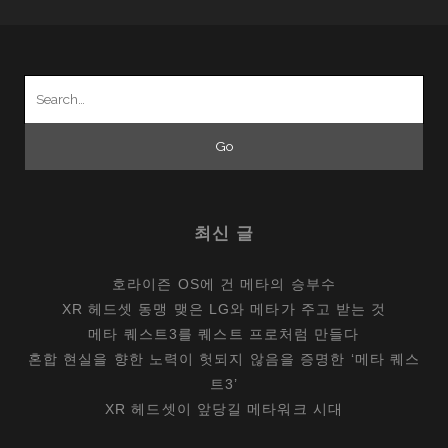
Search
for:
최신 글
호라이즌 OS에 건 메타의 승부수
XR 헤드셋 동맹 맺은 LG와 메타가 주고 받는 것
메타 퀘스트3를 퀘스트 프로처럼 만들다
혼합 현실을 향한 노력이 헛되지 않음을 증명한 ‘메타 퀘스
트3’
XR 헤드셋이 앞당길 메타워크 시대