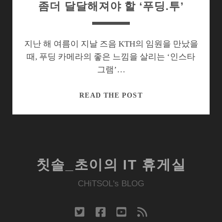
좀더 달달해져야 할 ‘푸딩.투’
지난 해 여름이 지날 즈음 KTH의 임원을 만났을
때, 푸딩 카메라의 좋은 느낌을 살리는 ‘인스타
그램’…
좀
READ THE POST
더
달
달
해
져
칫솔_초이의 IT 휴게실
야
할
CHiTSOL's BLOG
‘푸
딩.
twitter
facebook
youtube
rss
투’