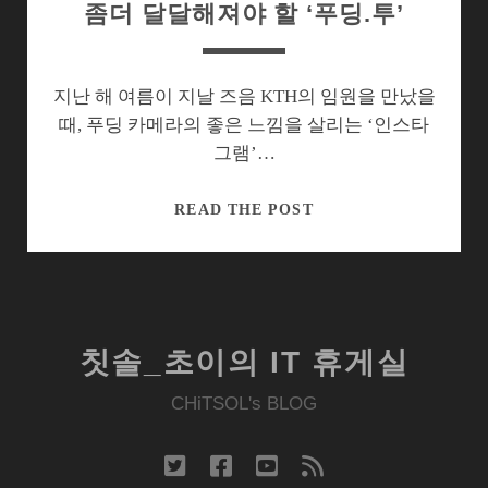
좀더 달달해져야 할 ‘푸딩.투’
지난 해 여름이 지날 즈음 KTH의 임원을 만났을
때, 푸딩 카메라의 좋은 느낌을 살리는 ‘인스타
그램’…
좀
READ THE POST
더
달
달
해
져
칫솔_초이의 IT 휴게실
야
할
CHiTSOL's BLOG
‘푸
딩.
twitter
facebook
youtube
rss
투’