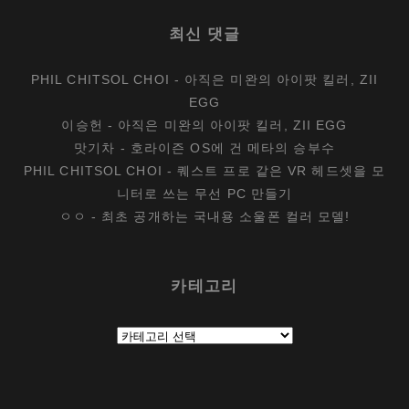
최신 댓글
PHIL CHITSOL CHOI
-
아직은 미완의 아이팟 킬러, ZII
EGG
이승헌
-
아직은 미완의 아이팟 킬러, ZII EGG
맛기차
-
호라이즌 OS에 건 메타의 승부수
PHIL CHITSOL CHOI
-
퀘스트 프로 같은 VR 헤드셋을 모
니터로 쓰는 무선 PC 만들기
ㅇㅇ
-
최초 공개하는 국내용 소울폰 컬러 모델!
카테고리
카
테
고
리