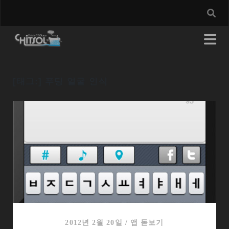
[태그:]
푸딩 얼굴 인식
2012년 2월 20일
/
앱 돋보기