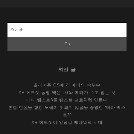
Search
for:
최신 글
호라이즌 OS에 건 메타의 승부수
XR 헤드셋 동맹 맺은 LG와 메타가 주고 받는 것
메타 퀘스트3를 퀘스트 프로처럼 만들다
혼합 현실을 향한 노력이 헛되지 않음을 증명한 ‘메타 퀘스
트3’
XR 헤드셋이 앞당길 메타워크 시대