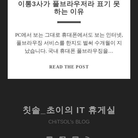
이통3사가 풀브라우저라 표기 못
하는 이유
PC에서 보는 그대로 휴대폰에서도 보는 인터넷,
풀브라우징 서비스를 한지도 벌써 수개월이 지
났습니다. 국내 휴대폰 풀브라우징을…
이
READ THE POST
통
3
사
가
풀
칫솔_초이의 IT 휴게실
브
라
CHiTSOL's BLOG
우
저