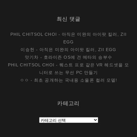
최신 댓글
PHIL CHITSOL CHOI
-
아직은 미완의 아이팟 킬러, ZII
EGG
이승헌
-
아직은 미완의 아이팟 킬러, ZII EGG
맛기차
-
호라이즌 OS에 건 메타의 승부수
PHIL CHITSOL CHOI
-
퀘스트 프로 같은 VR 헤드셋을 모
니터로 쓰는 무선 PC 만들기
ㅇㅇ
-
최초 공개하는 국내용 소울폰 컬러 모델!
카테고리
카
테
고