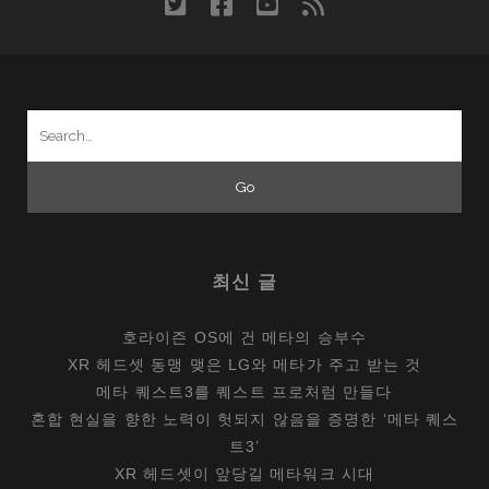
twitter
facebook
youtube
rss
라
표
기
못
Search
하
for:
는
이
유
최신 글
호라이즌 OS에 건 메타의 승부수
XR 헤드셋 동맹 맺은 LG와 메타가 주고 받는 것
메타 퀘스트3를 퀘스트 프로처럼 만들다
혼합 현실을 향한 노력이 헛되지 않음을 증명한 ‘메타 퀘스
트3’
XR 헤드셋이 앞당길 메타워크 시대