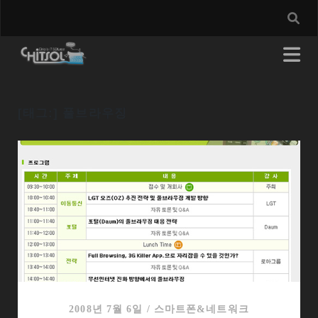
[태그:]
풀브라우징
2008년 7월 6일
/
스마트폰&네트워크