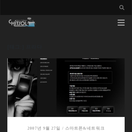
[태그:]
프라다
2007년 9월 27일
/
스마트폰&네트워크