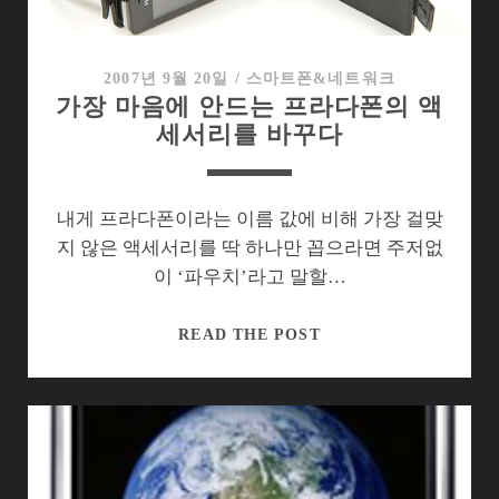
험
은
등
2007년 9월 20일
/
스마트폰&네트워크
가장 마음에 안드는 프라다폰의 액
록
세서리를 바꾸다
하
셨
나
요?
내게 프라다폰이라는 이름 값에 비해 가장 걸맞
지 않은 액세서리를 딱 하나만 꼽으라면 주저없
이 ‘파우치’라고 말할…
가
READ THE POST
장
마
음
에
안