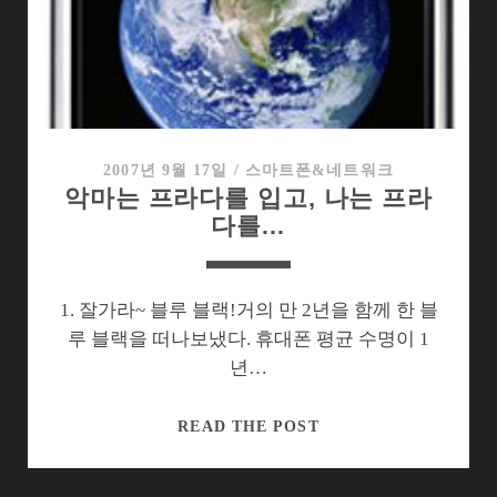
드
는
프
라
다
폰
의
2007년 9월 17일
/
스마트폰&네트워크
악마는 프라다를 입고, 나는 프라
액
다를…
세
서
리
를
1. 잘가라~ 블루 블랙!거의 만 2년을 함께 한 블
바
루 블랙을 떠나보냈다. 휴대폰 평균 수명이 1
꾸
년…
다
악
READ THE POST
마
는