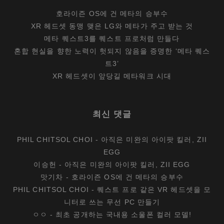
호라이즌 OS에 건 메타의 승부수
XR 헤드셋 동맹 맺은 LG와 메타가 주고 받는 것
메타 퀘스트3를 퀘스트 프로처럼 만들다
혼합 현실을 향한 노력이 헛되지 않음을 증명한 ‘메타 퀘스
트3’
XR 헤드셋이 앞당길 메타워크 시대
최신 댓글
PHIL CHITSOL CHOI
-
아직은 미완의 아이팟 킬러, ZII
EGG
이승헌
-
아직은 미완의 아이팟 킬러, ZII EGG
맛기차
-
호라이즌 OS에 건 메타의 승부수
PHIL CHITSOL CHOI
-
퀘스트 프로 같은 VR 헤드셋을 모
니터로 쓰는 무선 PC 만들기
ㅇㅇ
-
최초 공개하는 국내용 소울폰 컬러 모델!