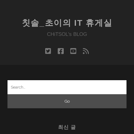
프
라
다
칫솔_초이의 IT 휴게실
를
입
CHiTSOL's BLOG
고,
나
twitter
facebook
youtube
rss
는
프
라
다
Search
를…
for:
최신 글