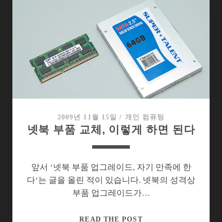
스
크
대
체
할
SSD,
이
제
는
쓸
2009년 11월 15일
/
개인 컴퓨팅
넷북 부품 교체, 이렇게 하면 된다
만
해
졌
을
앞서 ‘넷북 부품 업그레이드, 자기 만족에 한
까?
다‘는 글을 올린 적이 있습니다. 넷북의 성격상
부품 업그레이드가…
넷
READ THE POST