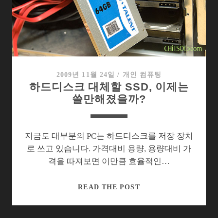
자
루
될
뻔
한
웨
스
2009년 11월 24일
/
개인 컴퓨팅
하드디스크 대체할 SSD, 이제는
턴
쓸만해졌을까?
디
지
털
SATA3
지금도 대부분의 PC는 하드디스크를 저장 장치
로 쓰고 있습니다. 가격대비 용량, 용량대비 가
격을 따져보면 이만큼 효율적인…
하
READ THE POST
드
디