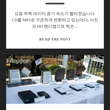
다
요즘 부쩍 데이터 증가 속도가 빨라졌습니다.
CD를 MP3로 꾸준하게 변환하고 있는데다, 사진
과 HD 핸디캠으로 찍은…
오
READ THE POST
래
가
는
데
이
터
창
고
의
염
원