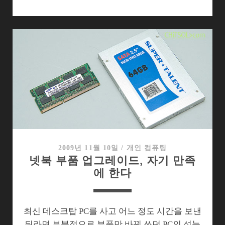
북
부
품
교
체,
이
렇
게
하
면
된
다
2009년 11월 10일
/
개인 컴퓨팅
넷북 부품 업그레이드, 자기 만족
에 한다
최신 데스크탑 PC를 사고 어느 정도 시간을 보낸
뒤라면 부분적으로 부품만 바꿔 쓰던 PC의 성능