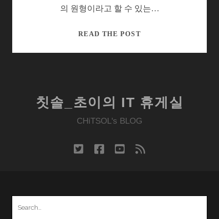
드
의 원형이라고 할 수 있는…
디
스
컴
READ THE POST
크
퓨
양
터
산
역
사
신
칫솔_초이의 IT 휴게실
문
3-
CHiTSOL's BLOG
MIT
에
twitter
facebook
youtube
rss
서
트
랜
지
Search
스
for:
터