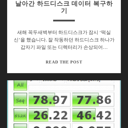
날아간 하드디스크 데이터 복구하
기
새해 꼭두새벽부터 하드디스크가 잠시 ‘떡실
신’을 했습니다. 잘 작동하던 하드디스크 하나가
갑자기 파일 또는 디렉터리가 손상되어…
날
READ THE POST
아
간
하
드
디
스
크
데
이