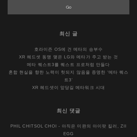
컴
퓨
터
개
최신 글
발
한
호라이즌 OS에 건 메타의 승부수
사
XR 헤드셋 동맹 맺은 LG와 메타가 주고 받는 것
실,
메타 퀘스트3를 퀘스트 프로처럼 만들다
뒤
혼합 현실을 향한 노력이 헛되지 않음을 증명한 ‘메타 퀘스
늦
트3’
게
XR 헤드셋이 앞당길 메타워크 시대
밝
혀
져
최신 댓글
PHIL CHITSOL CHOI
-
아직은 미완의 아이팟 킬러, ZII
EGG