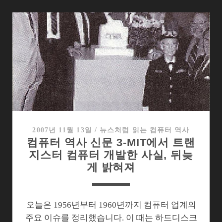
터
역
사
신
문
11-
시
게
이
트,
5MB
2007년 11월 13일
/
뉴스처럼 읽는 컴퓨터 역사
컴퓨터 역사 신문 3-MIT에서 트랜
용
지스터 컴퓨터 개발한 사실, 뒤늦
량
게 밝혀져
의
초
소
형
오늘은 1956년부터 1960년까지 컴퓨터 업계의
하
주요 이슈를 정리했습니다. 이 때는 하드디스크