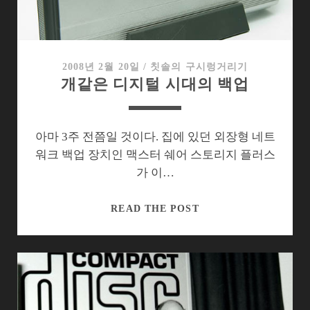
달
라
졌
을
2008년 2월 20일
/
칫솔의 구시렁거리기
개같은 디지털 시대의 백업
까?
아마 3주 전쯤일 것이다. 집에 있던 외장형 네트
워크 백업 장치인 맥스터 쉐어 스토리지 플러스
가 이…
개
READ THE POST
같
은
디
지
털