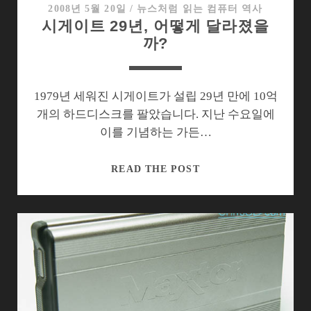
담
2008년 5월 20일
/
뉴스처럼 읽는 컴퓨터 역사
시게이트 29년, 어떻게 달라졌을
아
까?
고
른
시
게
1979년 세워진 시게이트가 설립 29년 만에 10억
이
개의 하드디스크를 팔았습니다. 지난 수요일에
트
이를 기념하는 가든…
7200.12
시
READ THE POST
게
이
트
29
년,
어
떻
게