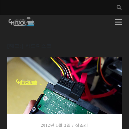
[태그:]
하드디스크
2012년 1월 2일
/
잡소리