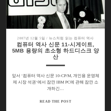
시
대
의
백
업
2007년 12월 5일
/
뉴스처럼 읽는 컴퓨터 역사
컴퓨터 역사 신문 11-시게이트,
5MB 용량의 초소형 하드디스크 양
산
앞서 ‘컴퓨터 역사 신문 10-CP/M, 개인용 운영체
제 시장 석권‘에서 잠깐 IBM PC에 관해 잠깐 소
개하긴…
컴
READ THE POST
퓨