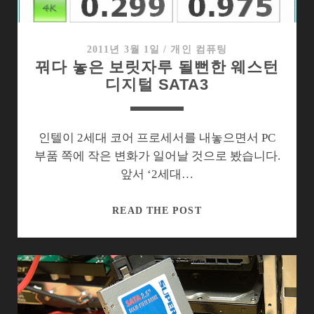
터
복
구
2011년 3월 1일
/
개인 컴퓨팅
꿔다 놓은 보릿자루 될뻔한 웨스턴
하
디지털 SATA3
기
인텔이 2세대 코어 프로세서를 내놓으면서 PC
부품 쪽에 작은 변화가 일어날 것으로 봤습니다.
앞서 ‘2세대…
꿔
READ THE POST
다
놓
은
보
릿