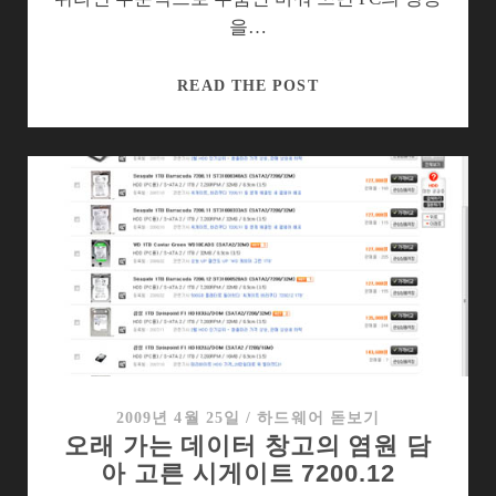
을…
넷
READ THE POST
북
부
품
업
그
레
이
드,
자
기
만
족
2009년 4월 25일
/
하드웨어 돋보기
오래 가는 데이터 창고의 염원 담
에
아 고른 시게이트 7200.12
한