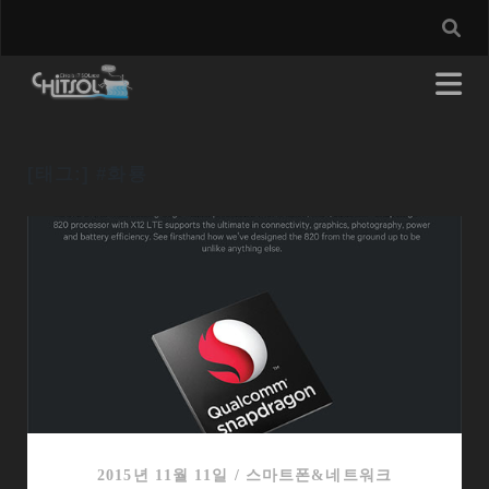
[태그:]
#화룡
2015년 11월 11일
/
스마트폰&네트워크