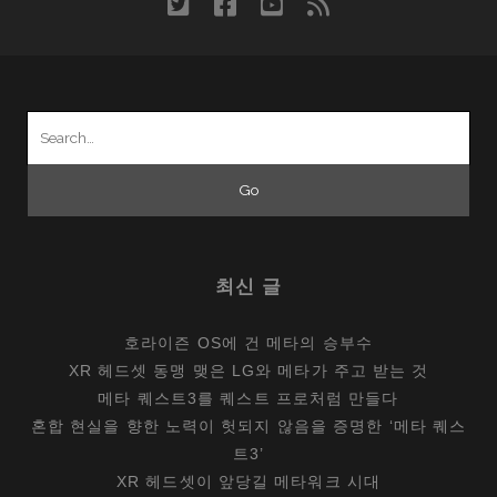
twitter
facebook
youtube
rss
트
폰
에
서
Search
챙
for:
기
게
될
기
능
최신 글
들
호라이즌 OS에 건 메타의 승부수
XR 헤드셋 동맹 맺은 LG와 메타가 주고 받는 것
메타 퀘스트3를 퀘스트 프로처럼 만들다
혼합 현실을 향한 노력이 헛되지 않음을 증명한 ‘메타 퀘스
트3’
XR 헤드셋이 앞당길 메타워크 시대