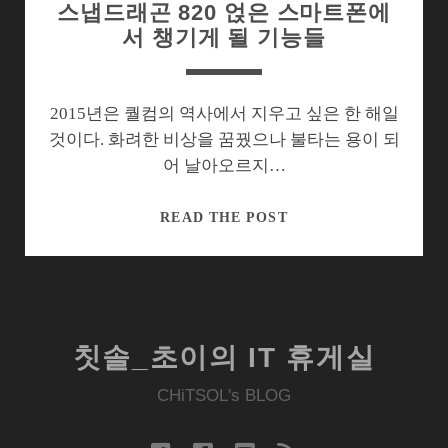
스냅드래곤 820 얹은 스마트폰에
서 챙기게 될 기능들
2015년은 퀄컴의 역사에서 지우고 싶은 한 해일
것이다. 화려한 비상을 꿈꿨으나 불타는 용이 되
어 날아오르지…
스
READ THE POST
냅
드
래
곤
820
칫솔_초이의 IT 휴게실
얹
은
CHiTSOL's BLOG
스
마