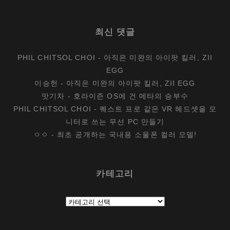
최신 댓글
PHIL CHITSOL CHOI
-
아직은 미완의 아이팟 킬러, ZII
EGG
이승헌
-
아직은 미완의 아이팟 킬러, ZII EGG
맛기차
-
호라이즌 OS에 건 메타의 승부수
PHIL CHITSOL CHOI
-
퀘스트 프로 같은 VR 헤드셋을 모
니터로 쓰는 무선 PC 만들기
ㅇㅇ
-
최초 공개하는 국내용 소울폰 컬러 모델!
카테고리
카
테
고