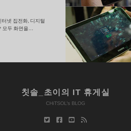
 인터넷 집전화, 디지털
? 모두 화면을…
초
고
속
업
체
가
말
칫솔_초이의 IT 휴게실
하
는
CHiTSOL's BLOG
00MBPS
무
twitter
facebook
youtube
rss
선
,