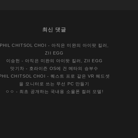
최신 댓글
PHIL CHITSOL CHOI
-
아직은 미완의 아이팟 킬러,
ZII EGG
이승헌
-
아직은 미완의 아이팟 킬러, ZII EGG
맛기차
-
호라이즌 OS에 건 메타의 승부수
PHIL CHITSOL CHOI
-
퀘스트 프로 같은 VR 헤드셋
을 모니터로 쓰는 무선 PC 만들기
ㅇㅇ
-
최초 공개하는 국내용 소울폰 컬러 모델!